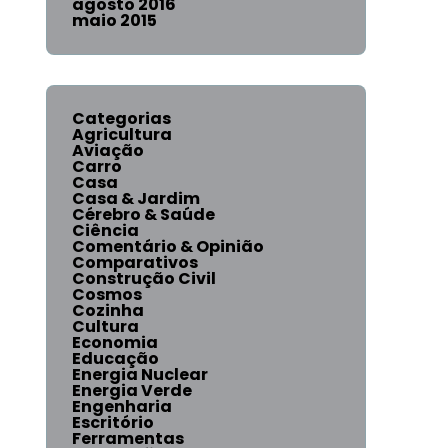
agosto 2016
maio 2015
Categorias
Agricultura
Aviação
Carro
Casa
Casa & Jardim
Cérebro & Saúde
Ciência
Comentário & Opinião
Comparativos
Construção Civil
Cosmos
Cozinha
Cultura
Economia
Educação
Energia Nuclear
Energia Verde
Engenharia
Escritório
Ferramentas