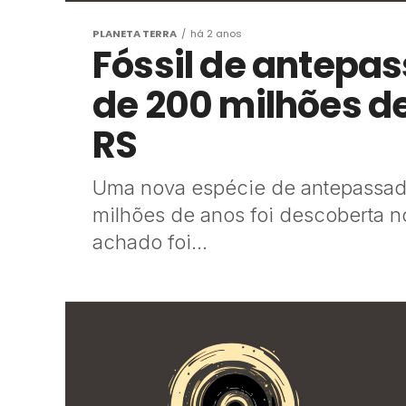
PLANETA TERRA
há 2 anos
Fóssil de antepa
de 200 milhões d
RS
Uma nova espécie de antepassad
milhões de anos foi descoberta no
achado foi...