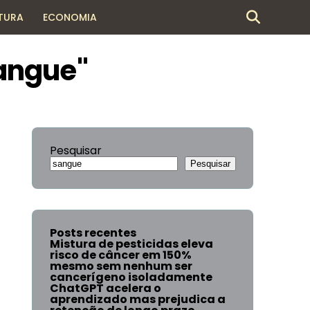
TURA
ECONOMIA
angue"
Pesquisar
Pesquisar
Posts recentes
Mistura de pesticidas eleva
risco de câncer em 150%
mesmo sem nenhum ser
cancerígeno isoladamente
ChatGPT acelera o
aprendizado mas prejudica a