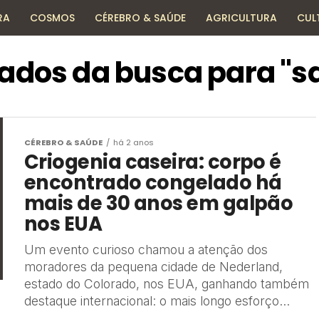
RA
COSMOS
CÉREBRO & SAÚDE
AGRICULTURA
CUL
HISTÓRIA
TECNOLOGIA
ENCICLOPÉDIA
tados da busca para "s
CÉREBRO & SAÚDE
há 2 anos
Criogenia caseira: corpo é
encontrado congelado há
mais de 30 anos em galpão
nos EUA
Um evento curioso chamou a atenção dos
moradores da pequena cidade de Nederland,
estado do Colorado, nos EUA, ganhando também
destaque internacional: o mais longo esforço...