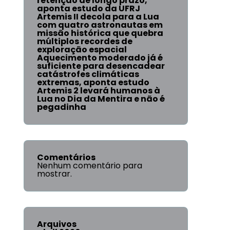
retenção de longo prazo,
aponta estudo da UFRJ
Artemis II decola para a Lua
com quatro astronautas em
missão histórica que quebra
múltiplos recordes de
exploração espacial
Aquecimento moderado já é
suficiente para desencadear
catástrofes climáticas
extremas, aponta estudo
Artemis 2 levará humanos à
Lua no Dia da Mentira e não é
pegadinha
Comentários
Nenhum comentário para
mostrar.
Arquivos