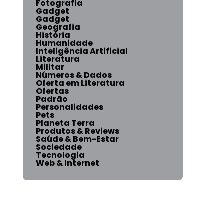
Fotografia
Gadget
Gadget
Geografia
História
Humanidade
Inteligência Artificial
Literatura
Militar
Números & Dados
Oferta em Literatura
Ofertas
Padrão
Personalidades
Pets
Planeta Terra
Produtos & Reviews
Saúde & Bem-Estar
Sociedade
Tecnologia
Web & Internet