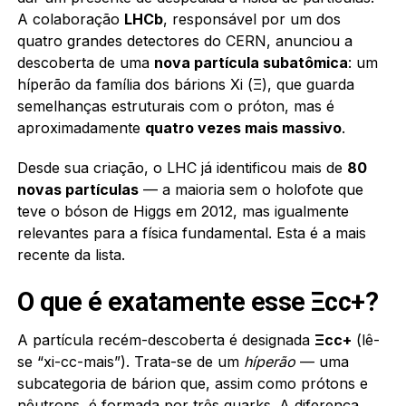
A colaboração
LHCb
, responsável por um dos
quatro grandes detectores do CERN, anunciou a
descoberta de uma
nova partícula subatômica
: um
híperão da família dos bárions Xi (Ξ), que guarda
semelhanças estruturais com o próton, mas é
aproximadamente
quatro vezes mais massivo
.
Desde sua criação, o LHC já identificou mais de
80
novas partículas
— a maioria sem o holofote que
teve o bóson de Higgs em 2012, mas igualmente
relevantes para a física fundamental. Esta é a mais
recente da lista.
O que é exatamente esse Ξcc+?
A partícula recém-descoberta é designada
Ξcc+
(lê-
se “xi-cc-mais”). Trata-se de um
híperão
— uma
subcategoria de bárion que, assim como prótons e
nêutrons, é formada por três quarks. A diferença