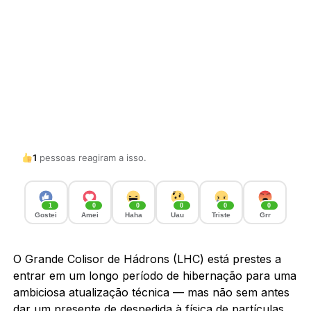
1
pessoas reagiram a isso.
1
0
0
0
0
0
Gostei
Amei
Haha
Uau
Triste
Grr
O Grande Colisor de Hádrons (LHC) está prestes a
entrar em um longo período de hibernação para uma
ambiciosa atualização técnica — mas não sem antes
dar um presente de despedida à física de partículas.