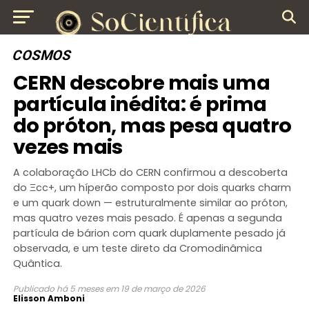
COSMOS
CERN descobre mais uma
partícula inédita: é prima
do próton, mas pesa quatro
vezes mais
A colaboração LHCb do CERN confirmou a descoberta
do Ξcc+, um híperão composto por dois quarks charm
e um quark down — estruturalmente similar ao próton,
mas quatro vezes mais pesado. É apenas a segunda
partícula de bárion com quark duplamente pesado já
observada, e um teste direto da Cromodinâmica
Quântica.
Publicado
há 5 meses
em
19 de março de 2026
Elisson Amboni