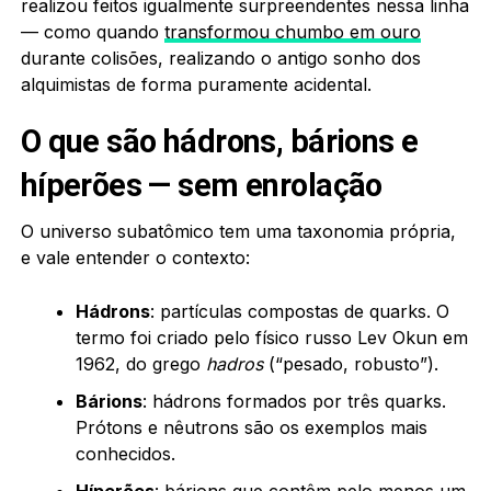
realizou feitos igualmente surpreendentes nessa linha
— como quando
transformou chumbo em ouro
durante colisões, realizando o antigo sonho dos
alquimistas de forma puramente acidental.
O que são hádrons, bárions e
híperões — sem enrolação
O universo subatômico tem uma taxonomia própria,
e vale entender o contexto:
Hádrons
: partículas compostas de quarks. O
termo foi criado pelo físico russo Lev Okun em
1962, do grego
hadros
(“pesado, robusto”).
Bárions
: hádrons formados por três quarks.
Prótons e nêutrons são os exemplos mais
conhecidos.
Híperões
: bárions que contêm pelo menos um