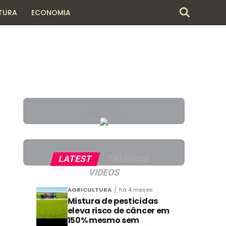
TURA
ECONOMIA
e
PUBLICIDADE
LATEST
TRENDING
VIDEOS
AGRICULTURA
há 4 meses
Mistura de pesticidas
eleva risco de câncer em
150% mesmo sem