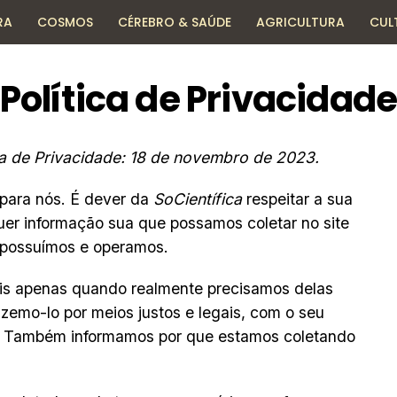
RA
COSMOS
CÉREBRO & SAÚDE
AGRICULTURA
CUL
HISTÓRIA
TECNOLOGIA
ENCICLOPÉDIA
Política de Privacidad
ica de Privacidade: 18 de novembro de 2023.
 para nós. É dever da
SoCientífica
respeitar a sua
uer informação sua que possamos coletar no site
e possuímos e operamos.
ais apenas quando realmente precisamos delas
azemo-lo por meios justos e legais, com o seu
. Também informamos por que estamos coletando