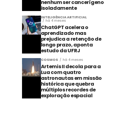
nenhum ser cancerígeno
isoladamente
INTELIGÊNCIA ARTIFICIAL
há 4 meses
ChatGPT acelera o
aprendizado mas
prejudica a retenção de
longo prazo, aponta
estudo da UFRJ
COSMOS
há 4 meses
Artemis II decola para a
Lua com quatro
astronautas em missão
histórica que quebra
múltiplos recordes de
exploração espacial