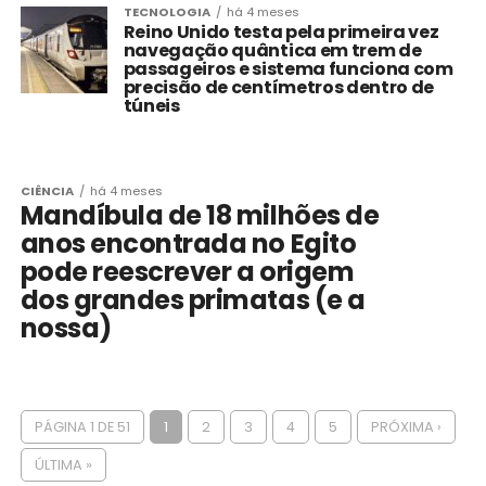
TECNOLOGIA
há 4 meses
Reino Unido testa pela primeira vez
navegação quântica em trem de
passageiros e sistema funciona com
precisão de centímetros dentro de
túneis
CIÊNCIA
há 4 meses
Mandíbula de 18 milhões de
anos encontrada no Egito
pode reescrever a origem
dos grandes primatas (e a
nossa)
PÁGINA 1 DE 51
1
2
3
4
5
PRÓXIMA ›
ÚLTIMA »