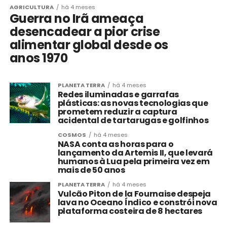
AGRICULTURA
há 4 meses
Guerra no Irã ameaça
desencadear a pior crise
alimentar global desde os
anos 1970
PLANETA TERRA
há 4 meses
Redes iluminadas e garrafas
plásticas: as novas tecnologias que
prometem reduzir a captura
acidental de tartarugas e golfinhos
COSMOS
há 4 meses
NASA conta as horas para o
lançamento da Artemis II, que levará
humanos à Lua pela primeira vez em
mais de 50 anos
PLANETA TERRA
há 4 meses
Vulcão Piton de la Fournaise despeja
lava no Oceano Índico e constrói nova
plataforma costeira de 8 hectares