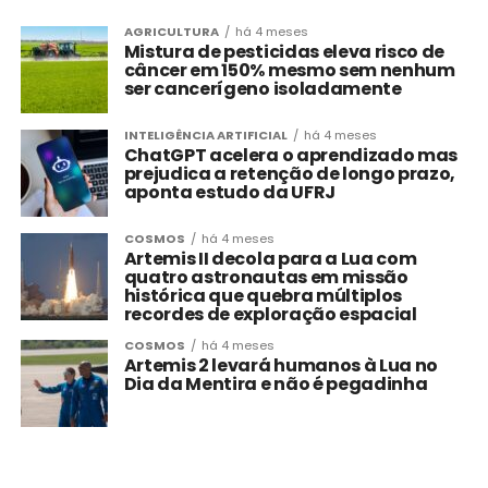
AGRICULTURA
há 4 meses
Mistura de pesticidas eleva risco de
câncer em 150% mesmo sem nenhum
ser cancerígeno isoladamente
INTELIGÊNCIA ARTIFICIAL
há 4 meses
ChatGPT acelera o aprendizado mas
prejudica a retenção de longo prazo,
aponta estudo da UFRJ
COSMOS
há 4 meses
Artemis II decola para a Lua com
quatro astronautas em missão
histórica que quebra múltiplos
recordes de exploração espacial
COSMOS
há 4 meses
Artemis 2 levará humanos à Lua no
Dia da Mentira e não é pegadinha