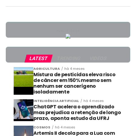
PUBLICIDADE
LATEST
TRENDING
VIDEOS
AGRICULTURA
há 4 meses
Mistura de pesticidas eleva risco
de câncer em 150% mesmo sem
nenhum ser cancerígeno
isoladamente
INTELIGÊNCIA ARTIFICIAL
há 4 meses
ChatGPT acelera o aprendizado
mas prejudica a retenção de longo
prazo, aponta estudo da UFRJ
COSMOS
há 4 meses
Artemis II decola para a Lua com