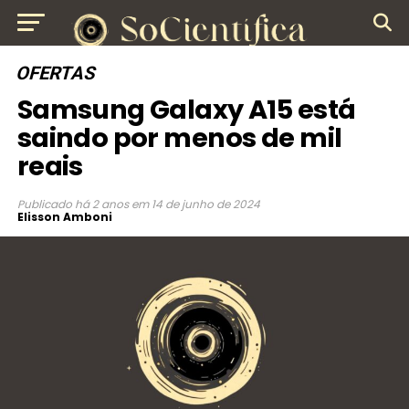
OFERTAS
Samsung Galaxy A15 está
saindo por menos de mil
reais
Publicado
há 2 anos
em
14 de junho de 2024
Elisson Amboni