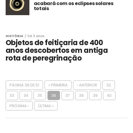
acabará com os eclipses solares
totais
HISTÓRIA
há 3 anos
Objetos de feitiçaria de 400
anos descobertos em antiga
rota de peregrinação
PÁGINA 36 DE 51
« PRIMEIRA
‹ ANTERIOR
32
33
34
35
36
37
38
39
40
PRÓXIMA ›
ÚLTIMA »