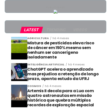
PUBLICIDADE
LATEST
TRENDING
VIDEOS
AGRICULTURA
há 4 meses
Mistura de pesticidas eleva risco
de câncer em 150% mesmo sem
nenhum ser cancerígeno
isoladamente
INTELIGÊNCIA ARTIFICIAL
há 4 meses
ChatGPT acelera o aprendizado
mas prejudica a retenção de longo
prazo, aponta estudo da UFRJ
COSMOS
há 4 meses
Artemis II decola para a Lua com
quatro astronautas em missão
histórica que quebra múltiplos
recordes de exploração espacial