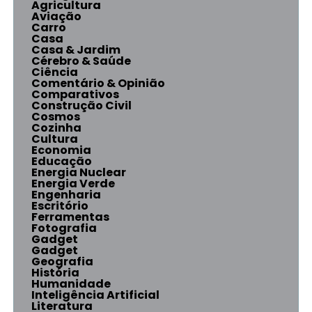
Agricultura
Aviação
Carro
Casa
Casa & Jardim
Cérebro & Saúde
Ciência
Comentário & Opinião
Comparativos
Construção Civil
Cosmos
Cozinha
Cultura
Economia
Educação
Energia Nuclear
Energia Verde
Engenharia
Escritório
Ferramentas
Fotografia
Gadget
Gadget
Geografia
História
Humanidade
Inteligência Artificial
Literatura