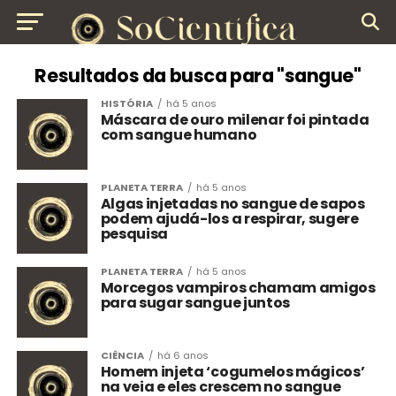
Resultados da busca para "sangue"
HISTÓRIA
há 5 anos
Máscara de ouro milenar foi pintada
com sangue humano
PLANETA TERRA
há 5 anos
Algas injetadas no sangue de sapos
podem ajudá-los a respirar, sugere
pesquisa
PLANETA TERRA
há 5 anos
Morcegos vampiros chamam amigos
para sugar sangue juntos
CIÊNCIA
há 6 anos
Homem injeta ‘cogumelos mágicos’
na veia e eles crescem no sangue