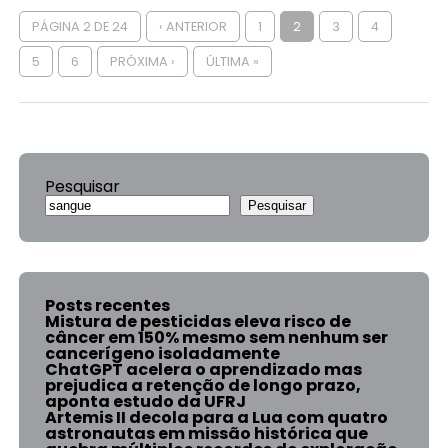
PÁGINA 2 DE 24
‹ ANTERIOR
1
2
3
4
5
6
PRÓXIMA ›
ÚLTIMA »
Pesquisar
Pesquisar
Posts recentes
Mistura de pesticidas eleva risco de
câncer em 150% mesmo sem nenhum ser
cancerígeno isoladamente
ChatGPT acelera o aprendizado mas
prejudica a retenção de longo prazo,
aponta estudo da UFRJ
Artemis II decola para a Lua com quatro
astronautas em missão histórica que