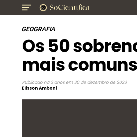
GEOGRAFIA
Os 50 sobre
mais comun
Publicado
há 3 anos
em
30 de dezembro de 2023
Elisson Amboni