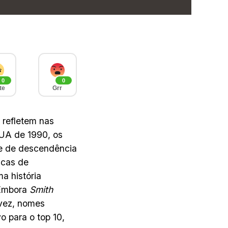
0
0
te
Grr
refletem nas
UA de 1990, os
e de descendência
icas de
a história
. Embora
Smith
 vez, nomes
o para o top 10,