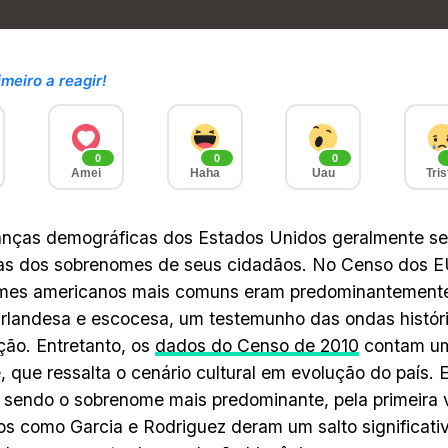
imeiro a reagir!
0
0
0
Amei
Haha
Uau
Tris
nças demográficas dos Estados Unidos geralmente se 
s dos sobrenomes de seus cidadãos. No Censo dos E
mes americanos mais comuns eram predominantement
 irlandesa e escocesa, um testemunho das ondas histór
ção. Entretanto, os
dados do Censo de 2010
contam um
e, que ressalta o cenário cultural em evolução do país
 sendo o sobrenome mais predominante, pela primeira
os como Garcia e Rodriguez deram um salto significativ