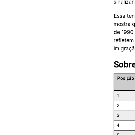
sinaliza
Essa ten
mostra q
de 1990
refletem
imigraçã
Sobr
Posição
1
2
3
4