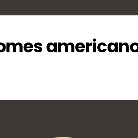
nomes american
s