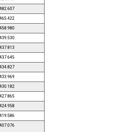
482.607
465.422
458.980
439.530
437.813
437.645
434.827
433.969
430.182
427.865
424.958
419.586
407.076