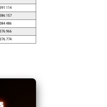
391.114
386.157
384.486
376.966
376.774
s