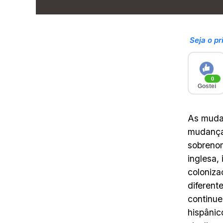
Seja o pr
0
Gostei
As muda
mudança
sobreno
inglesa,
coloniza
diferent
continue
hispânic