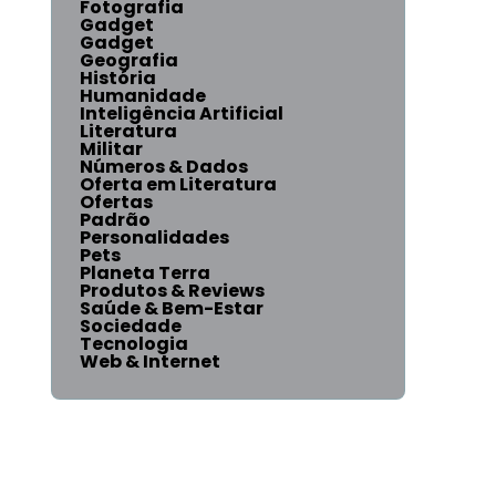
Fotografia
Gadget
Gadget
Geografia
História
Humanidade
Inteligência Artificial
Literatura
Militar
Números & Dados
Oferta em Literatura
Ofertas
Padrão
Personalidades
Pets
Planeta Terra
Produtos & Reviews
Saúde & Bem-Estar
Sociedade
Tecnologia
Web & Internet