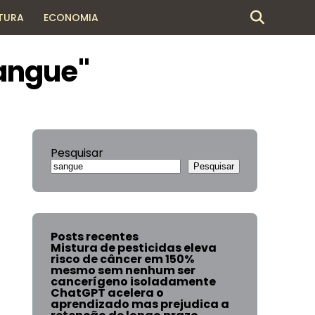
TURA
ECONOMIA
angue"
Pesquisar
Pesquisar
Posts recentes
Mistura de pesticidas eleva
risco de câncer em 150%
mesmo sem nenhum ser
cancerígeno isoladamente
ChatGPT acelera o
aprendizado mas prejudica a