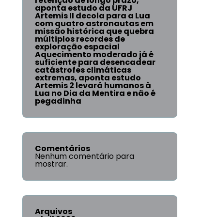
retenção de longo prazo,
aponta estudo da UFRJ
Artemis II decola para a Lua
com quatro astronautas em
missão histórica que quebra
múltiplos recordes de
exploração espacial
Aquecimento moderado já é
suficiente para desencadear
catástrofes climáticas
extremas, aponta estudo
Artemis 2 levará humanos à
Lua no Dia da Mentira e não é
pegadinha
Comentários
Nenhum comentário para
mostrar.
Arquivos