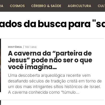
RA
COSMOS
CÉREBRO & SAÚDE
AGRICULTURA
CUL
HISTÓRIA
TECNOLOGIA
ENCICLOPÉDIA
tados da busca para "s
HISTÓRIA
há 1 ano
A caverna da “parteira de
Jesus” pode não ser o que
você imagina…
Uma descoberta arqueológica recente vem
desafiando séculos de tradição cristã em torno de
um dos mais intrigantes sítios históricos de Israel.
A caverna conhecida como “túmulo...