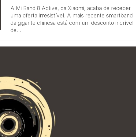
A Mi Band 8 Active, da Xiaomi, acaba de receber
uma oferta irresistível. A mais recente smartband
da gigante chinesa está com um desconto incrível
de...