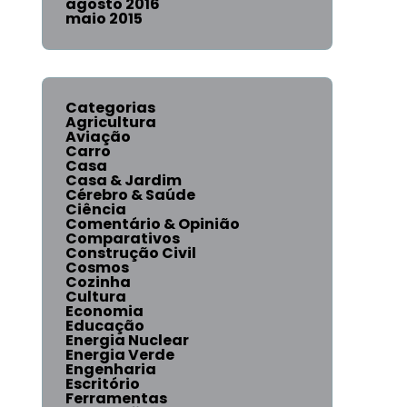
agosto 2016
maio 2015
Categorias
Agricultura
Aviação
Carro
Casa
Casa & Jardim
Cérebro & Saúde
Ciência
Comentário & Opinião
Comparativos
Construção Civil
Cosmos
Cozinha
Cultura
Economia
Educação
Energia Nuclear
Energia Verde
Engenharia
Escritório
Ferramentas