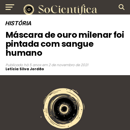
HISTÓRIA
Máscara de ouro milenar foi
pintada com sangue
humano
Publicado
há 5 anos
em
2 de novembro de 2021
Letícia Silva Jordão