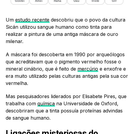
Gostei
Amei
Haha
Uau
Triste
Grr
Um
estudo recente
descobriu que o povo da cultura
Sicán utilizou sangue humano como tinta para
realizar a pintura de uma antiga máscara de ouro
milenar.
A máscara foi descoberta em 1990 por arqueólogos
que acreditavam que o pigmento vermelho fosse o
mineral cinábrio, que é feito de
mercúrio
e enxofre e
era muito utilizado pelas culturas antigas pela sua cor
vermelha.
Mas pesquisadores liderados por Elisabete Pires, que
trabalha com
química
na Universidade de Oxford,
descobriram que a tinta possuía proteínas advindas
de sangue humano.
Ligações misteriosas do