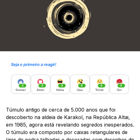
Seja o primeiro a reagir!
0
0
0
0
0
0
Gostei
Amei
Haha
Uau
Triste
Grr
Túmulo antigo de cerca de 5.000 anos que foi
descoberto na aldeia de Karakol, na República Altai,
em 1985, agora está revelando segredos inesperados.
O túmulo era composto por caixas retangulares de
lajes de pedra talhadas e decoradas com desenhos de