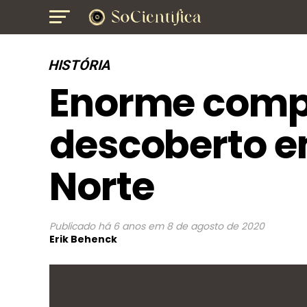
HISTÓRIA
Enorme compl
descoberto em
Norte
Publicado
há 6 anos
em
8 de agosto de 2020
Erik Behenck