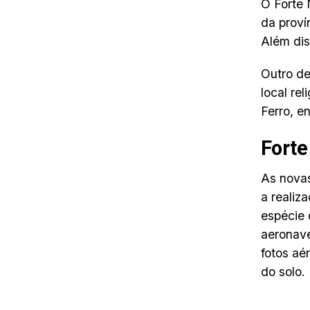
O Forte 
da proví
Além dis
Outro de
local re
Ferro, e
Forte
As novas
a realiz
espécie 
aeronave
fotos aé
do solo.