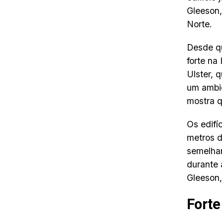
Gleeson,
Norte.
Desde qu
forte na
Ulster, 
um ambie
mostra q
Os edifí
metros d
semelhan
durante 
Gleeson,
Forte