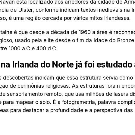
Navan está localizado aos arredores da cidade de Arma
ncia de Ulster, conforme indicam textos medievais na Ir
so, é uma região cercada por vários mitos irlandeses.
talhe é que desde a década de 1960 a área é reconh
ligioso, usado pela elite desde o fim da Idade do Bronz
ntre 1000 a.C e 400 d.C.
 na Irlanda do Norte já foi estudado
 descobertas indicam que essa estrutura servia como
ação de cerimônias religiosas. As estruturas foram en
de sensoriamento remoto, que usa milhões de lasers d
 para mapear o solo. É a fotogrametria, palavra compl
reas para destacar a profundidade e a perspectiva das 