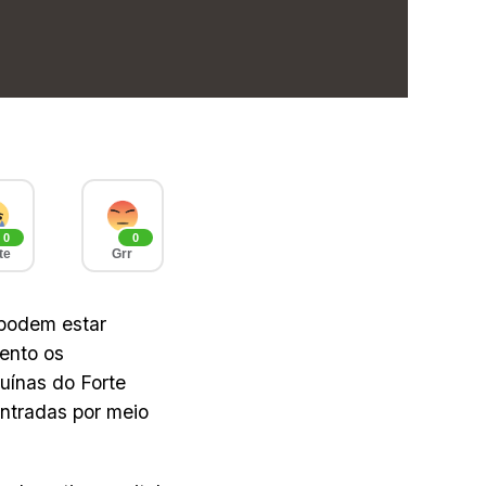
0
0
te
Grr
 podem estar
ento os
uínas do Forte
ontradas por meio