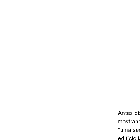
Antes di
mostran
“uma sér
edifício