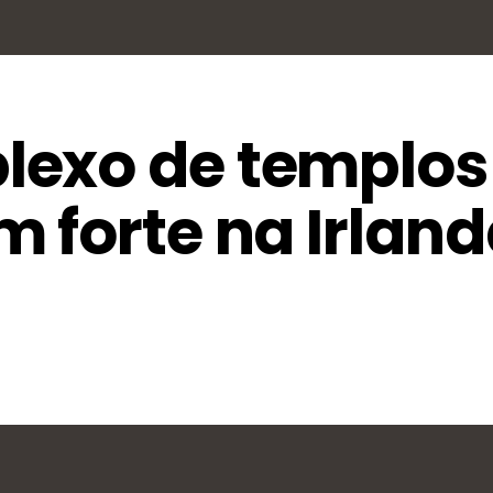
exo de templos
 forte na Irland