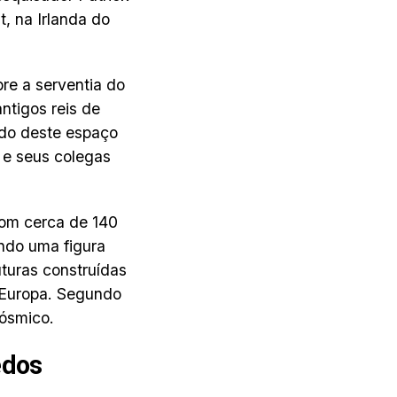
t, na Irlanda do
re a serventia do
ntigos reis de
endo deste espaço
 e seus colegas
 com cerca de 140
ndo uma figura
uturas construídas
a Europa. Segundo
cósmico.
edos