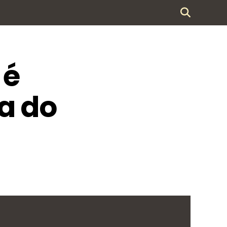
 é
a do