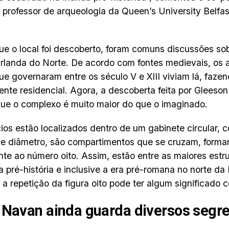
 professor de arqueologia da Queen’s University Belfas
e o local foi descoberto, foram comuns discussões sob
 Irlanda do Norte. De acordo com fontes medievais, os a
que governaram entre os século V e XIII viviam lá, faz
nte residencial. Agora, a descoberta feita por Gleeson
ue o complexo é muito maior do que o imaginado.
cios estão localizados dentro de um gabinete circular,
e diâmetro, são compartimentos que se cruzam, forma
te ao número oito. Assim, estão entre as maiores estr
a pré-história e inclusive a era pré-romana no norte d
 a repetição da figura oito pode ter algum significado 
 Navan ainda guarda diversos segr