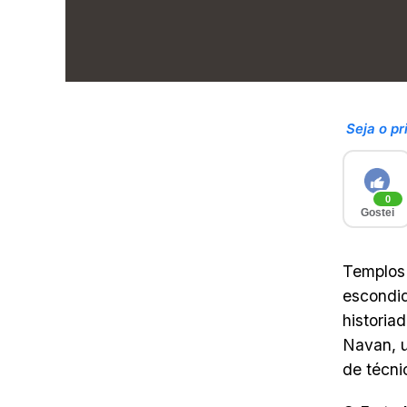
Seja o pr
0
Gostei
Templos 
escondid
historia
Navan, u
de técni