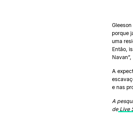
Gleeson 
porque j
uma resi
Então, i
Navan”,
A expect
escavaçõ
e nas pr
A pesqui
de
Live 