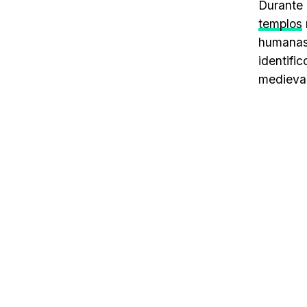
Durante 
templos
humanas 
identifi
medievai