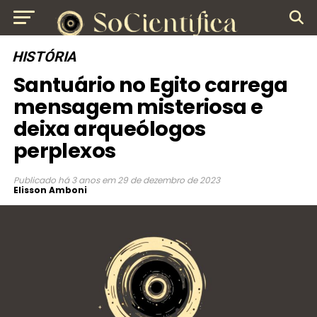
HISTÓRIA
Santuário no Egito carrega
mensagem misteriosa e
deixa arqueólogos
perplexos
Publicado
há 3 anos
em
29 de dezembro de 2023
Elisson Amboni