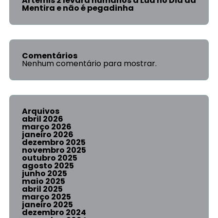
Artemis 2 levará humanos à Lua no Dia da
Mentira e não é pegadinha
Comentários
Nenhum comentário para mostrar.
Arquivos
abril 2026
março 2026
janeiro 2026
dezembro 2025
novembro 2025
outubro 2025
agosto 2025
junho 2025
maio 2025
abril 2025
março 2025
janeiro 2025
dezembro 2024