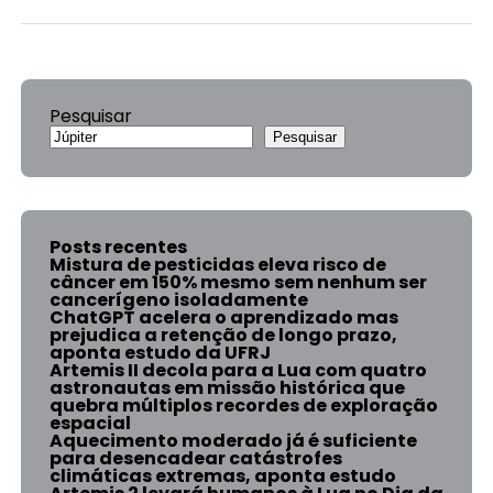
Pesquisar
Pesquisar
Posts recentes
Mistura de pesticidas eleva risco de
câncer em 150% mesmo sem nenhum ser
cancerígeno isoladamente
ChatGPT acelera o aprendizado mas
prejudica a retenção de longo prazo,
aponta estudo da UFRJ
Artemis II decola para a Lua com quatro
astronautas em missão histórica que
quebra múltiplos recordes de exploração
espacial
Aquecimento moderado já é suficiente
para desencadear catástrofes
climáticas extremas, aponta estudo