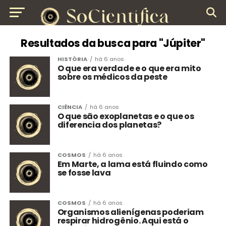
Resultados da busca para "Júpiter"
HISTÓRIA
há 6 anos
O que era verdade e o que era mito
sobre os médicos da peste
CIÊNCIA
há 6 anos
O que são exoplanetas e o que os
diferencia dos planetas?
COSMOS
há 6 anos
Em Marte, a lama está fluindo como
se fosse lava
COSMOS
há 6 anos
Organismos alienígenas poderiam
respirar hidrogênio. Aqui está o