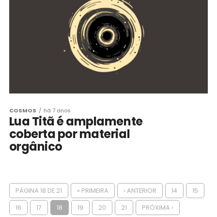
COSMOS
há 7 anos
Lua Titã é amplamente
coberta por material
orgânico
PÁGINA 18 DE 21
« PRIMEIRA
‹ ANTERIOR
14
15
16
17
18
19
20
21
PRÓXIMA ›