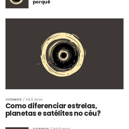
porquê
COSMOS
há 6 anos
Como diferenciar estrelas,
planetas e satélites no céu?
COSMOS
há 6 anos