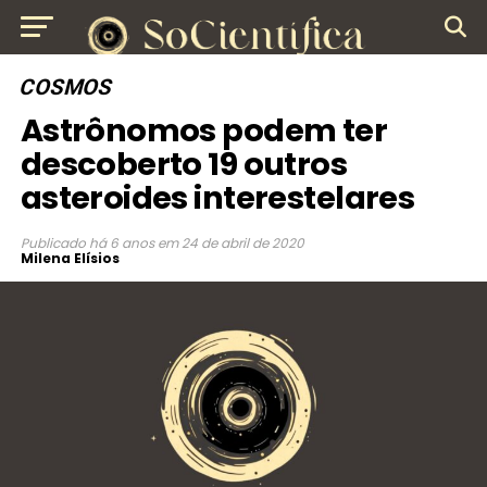
COSMOS
Astrônomos podem ter
descoberto 19 outros
asteroides interestelares
Publicado
há 6 anos
em
24 de abril de 2020
Milena Elísios