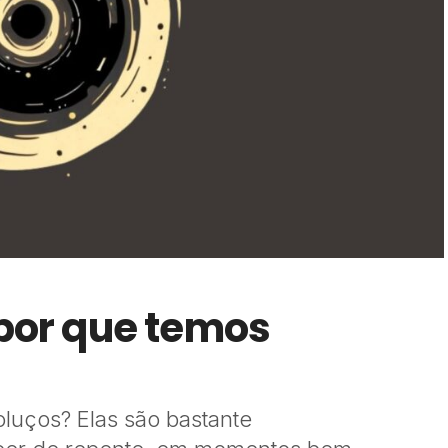
 por que temos
luços? Elas são bastante