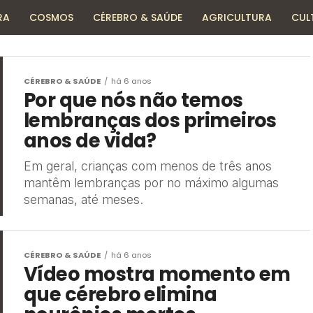
RA
COSMOS
CÉREBRO & SAÚDE
AGRICULTURA
CUL
HISTÓRIA
TECNOLOGIA
ENCICLOPÉDIA
CÉREBRO & SAÚDE
há 6 anos
Por que nós não temos
lembranças dos primeiros
anos de vida?
Em geral, crianças com menos de três anos
mantêm lembranças por no máximo algumas
semanas, até meses.
CÉREBRO & SAÚDE
há 6 anos
Vídeo mostra momento em
que cérebro elimina