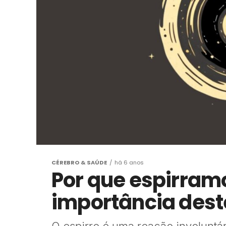
CÉREBRO & SAÚDE
há 6 anos
Por que espirramo
importância deste