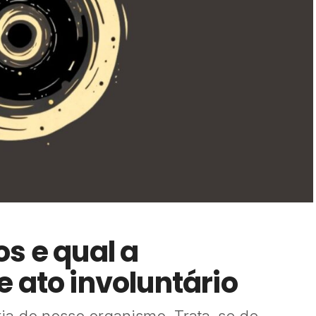
s e qual a
 ato involuntário