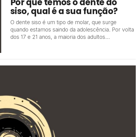
Por que temos o dente do
siso, qual é a sua função?
O dente siso é um tipo de molar, que surge
quando estamos saindo da adolescência. Por volta
dos 17 e 21 anos, a maioria dos adultos...