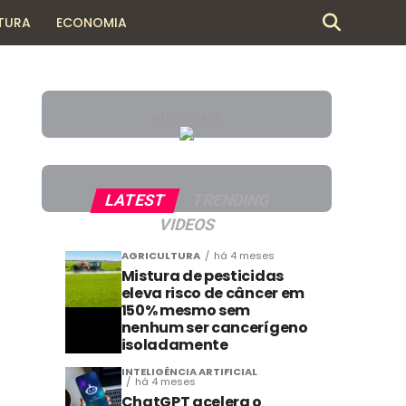
TURA
ECONOMIA
PUBLICIDADE
LATEST
TRENDING
VIDEOS
AGRICULTURA
há 4 meses
Mistura de pesticidas
eleva risco de câncer em
150% mesmo sem
nenhum ser cancerígeno
isoladamente
INTELIGÊNCIA ARTIFICIAL
há 4 meses
ChatGPT acelera o