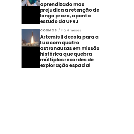
aprendizado mas
prejudica a retenção de
longo prazo, aponta
estudo da UFRJ
COSMOS
há 4 meses
Artemis II decola para a
Lua com quatro
astronautas em missão
histórica que quebra
múltiplos recordes de
exploração espacial