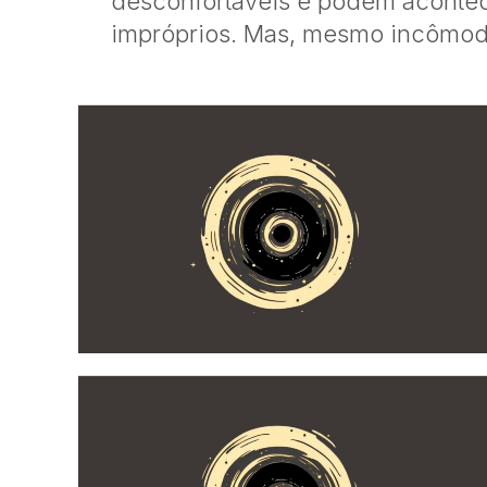
desconfortáveis e podem aconte
impróprios. Mas, mesmo incômodo