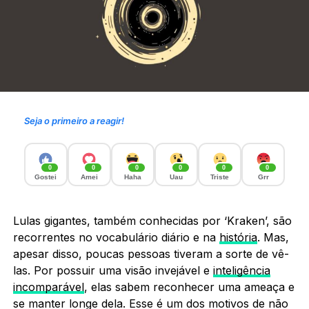
Seja o primeiro a reagir!
0
0
0
0
0
0
Gostei
Amei
Haha
Uau
Triste
Grr
Lulas gigantes, também conhecidas por ‘Kraken’, são
recorrentes no vocabulário diário e na
história
. Mas,
apesar disso, poucas pessoas tiveram a sorte de vê-
las. Por possuir uma visão invejável e
inteligência
incomparável
, elas sabem reconhecer uma ameaça e
se manter longe dela. Esse é um dos motivos de não