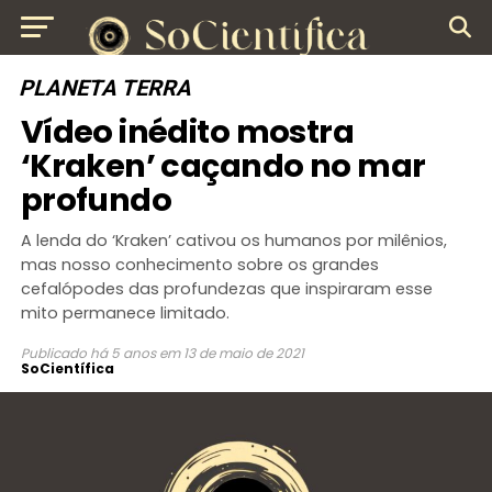
PLANETA TERRA
Vídeo inédito mostra
‘Kraken’ caçando no mar
profundo
A lenda do ‘Kraken’ cativou os humanos por milênios,
mas nosso conhecimento sobre os grandes
cefalópodes das profundezas que inspiraram esse
mito permanece limitado.
Publicado
há 5 anos
em
13 de maio de 2021
SoCientífica