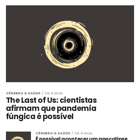
CÉREBRO & SAÚDE
há 4 anos
The Last of Us: cientistas
afirmam que pandemia
fúngica é possível
CÉREBRO & SAÚDE
há 4 anos
É possível acontecer um apocalipse