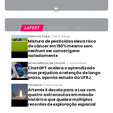
PUBLICIDADE
LATEST
TRENDING
VIDEOS
AGRICULTURA
há 4 meses
Mistura de pesticidas eleva risco
de câncer em 150% mesmo sem
nenhum ser cancerígeno
isoladamente
INTELIGÊNCIA ARTIFICIAL
há 4 meses
ChatGPT acelera o aprendizado
mas prejudica a retenção de longo
prazo, aponta estudo da UFRJ
COSMOS
há 4 meses
Artemis II decola para a Lua com
quatro astronautas em missão
histórica que quebra múltiplos
recordes de exploração espacial