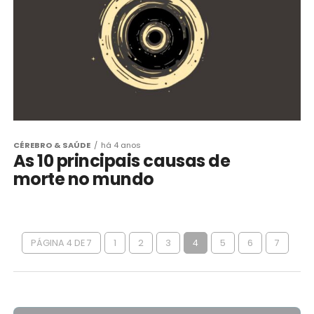
CÉREBRO & SAÚDE
há 4 anos
As 10 principais causas de
morte no mundo
PÁGINA 4 DE 7
1
2
3
4
5
6
7