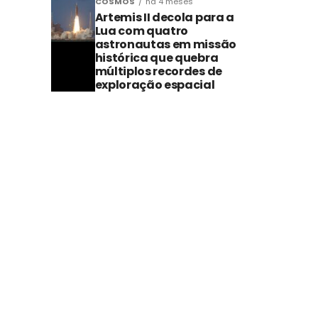
COSMOS
há 4 meses
Artemis II decola para a
Lua com quatro
astronautas em missão
histórica que quebra
múltiplos recordes de
exploração espacial