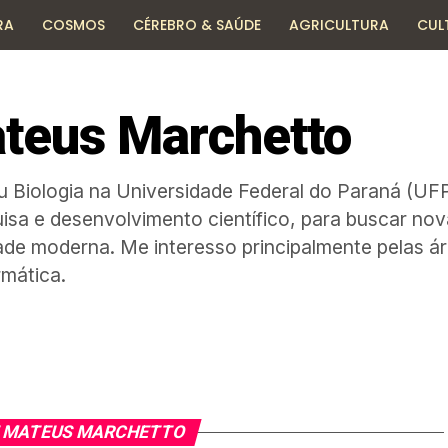
RA
COSMOS
CÉREBRO & SAÚDE
AGRICULTURA
CUL
HISTÓRIA
TECNOLOGIA
ENCICLOPÉDIA
teus Marchetto
 Biologia na Universidade Federal do Paraná (UFP
isa e desenvolvimento científico, para buscar no
de moderna. Me interesso principalmente pelas ár
rmática.
E MATEUS MARCHETTO