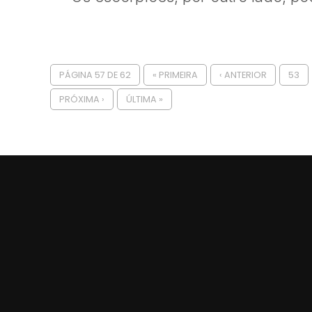
PÁGINA 57 DE 62
« PRIMEIRA
‹ ANTERIOR
53
PRÓXIMA ›
ÚLTIMA »