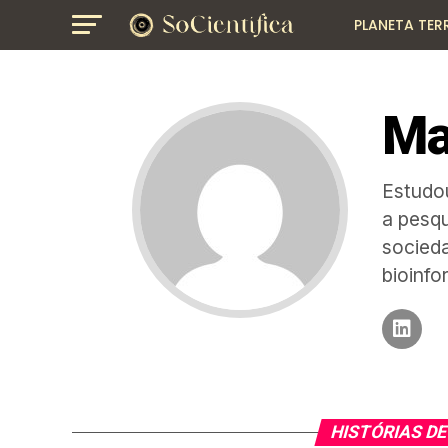
PLANETA TER
GEOGRAFIA
Ma
Estudou
a pesqu
socieda
bioinfo
HISTÓRIAS D