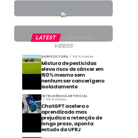
PUBLICIDADE
LATEST
TRENDING
VIDEOS
AGRICULTURA
há 4 meses
Mistura de pesticidas
eleva risco de câncer em
150% mesmo sem
nenhum ser cancerígeno
isoladamente
INTELIGÊNCIA ARTIFICIAL
há 4 meses
ChatGPT acelera o
aprendizado mas
prejudica a retenção de
longo prazo, aponta
estudo da UFRJ