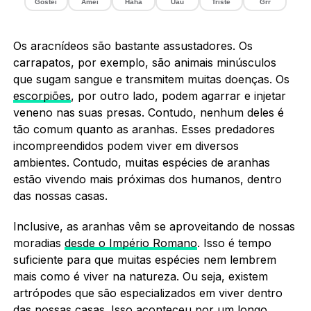
Gostei
Amei
Haha
Uau
Triste
Grr
Os aracnídeos são bastante assustadores. Os
carrapatos, por exemplo, são animais minúsculos
que sugam sangue e transmitem muitas doenças. Os
escorpiões
, por outro lado, podem agarrar e injetar
veneno nas suas presas. Contudo, nenhum deles é
tão comum quanto as aranhas. Esses predadores
incompreendidos podem viver em diversos
ambientes. Contudo, muitas espécies de aranhas
estão vivendo mais próximas dos humanos, dentro
das nossas casas.
Inclusive, as aranhas vêm se aproveitando de nossas
moradias
desde o Império Romano
. Isso é tempo
suficiente para que muitas espécies nem lembrem
mais como é viver na natureza. Ou seja, existem
artrópodes que são especializados em viver dentro
das nossas casas. Isso aconteceu por um longo