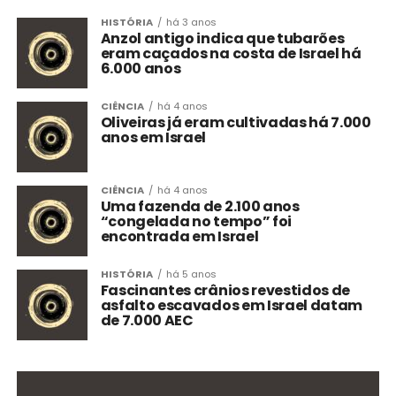
HISTÓRIA
há 3 anos
Anzol antigo indica que tubarões
eram caçados na costa de Israel há
6.000 anos
CIÊNCIA
há 4 anos
Oliveiras já eram cultivadas há 7.000
anos em Israel
CIÊNCIA
há 4 anos
Uma fazenda de 2.100 anos
“congelada no tempo” foi
encontrada em Israel
HISTÓRIA
há 5 anos
Fascinantes crânios revestidos de
asfalto escavados em Israel datam
de 7.000 AEC