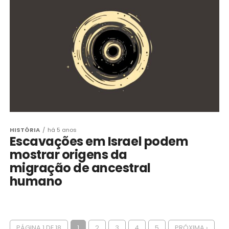
HISTÓRIA
há 5 anos
Escavações em Israel podem
mostrar origens da
migração de ancestral
humano
PÁGINA 1 DE 18
1
2
3
4
5
PRÓXIMA ›