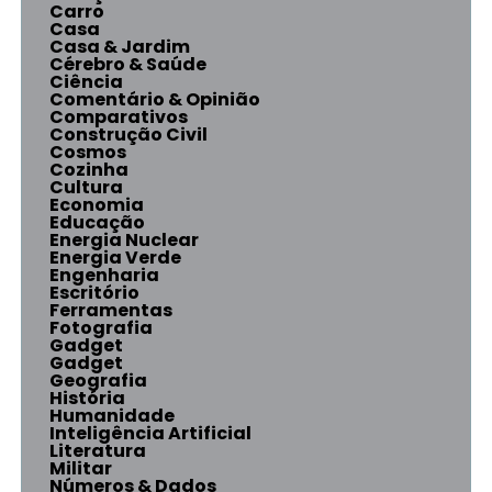
Carro
Casa
Casa & Jardim
Cérebro & Saúde
Ciência
Comentário & Opinião
Comparativos
Construção Civil
Cosmos
Cozinha
Cultura
Economia
Educação
Energia Nuclear
Energia Verde
Engenharia
Escritório
Ferramentas
Fotografia
Gadget
Gadget
Geografia
História
Humanidade
Inteligência Artificial
Literatura
Militar
Números & Dados