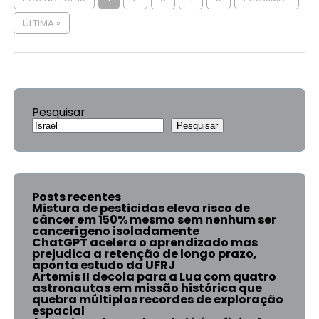
ÚLTIMA »
Pesquisar
Pesquisar
Posts recentes
Mistura de pesticidas eleva risco de
câncer em 150% mesmo sem nenhum ser
cancerígeno isoladamente
ChatGPT acelera o aprendizado mas
prejudica a retenção de longo prazo,
aponta estudo da UFRJ
Artemis II decola para a Lua com quatro
astronautas em missão histórica que
quebra múltiplos recordes de exploração
espacial