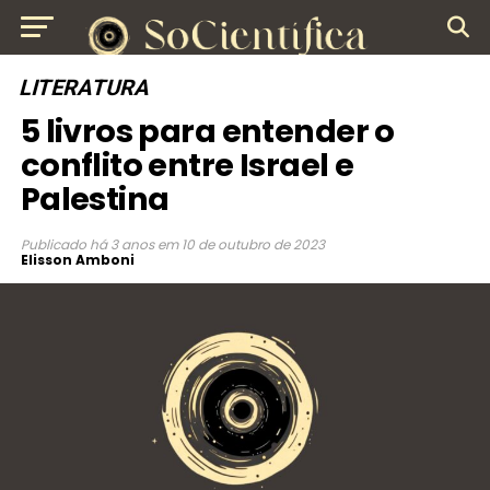
LITERATURA
5 livros para entender o
conflito entre Israel e
Palestina
Publicado
há 3 anos
em
10 de outubro de 2023
Elisson Amboni