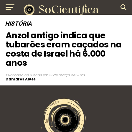
HISTÓRIA
Anzol antigo indica que
tubarões eram caçados na
costa de Israel há 6.000
anos
Publicado
há 3 anos
em
31 de março de 2023
Damares Alves