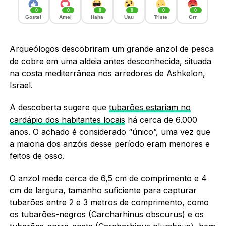
0
0
0
0
0
0
Gostei
Amei
Haha
Uau
Triste
Grr
Arqueólogos descobriram um grande anzol de pesca
de cobre em uma aldeia antes desconhecida, situada
na costa mediterrânea nos arredores de Ashkelon,
Israel.
A descoberta sugere que
tubarões estariam no
cardápio dos habitantes locais
há cerca de 6.000
anos. O achado é considerado “único”, uma vez que
a maioria dos anzóis desse período eram menores e
feitos de osso.
O anzol mede cerca de 6,5 cm de comprimento e 4
cm de largura, tamanho suficiente para capturar
tubarões entre 2 e 3 metros de comprimento, como
os tubarões-negros (Carcharhinus obscurus) e os