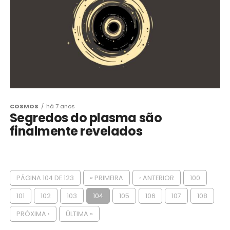
COSMOS
há 7 anos
Segredos do plasma são
finalmente revelados
PÁGINA 104 DE 123
« PRIMEIRA
‹ ANTERIOR
100
101
102
103
104
105
106
107
108
PRÓXIMA ›
ÚLTIMA »