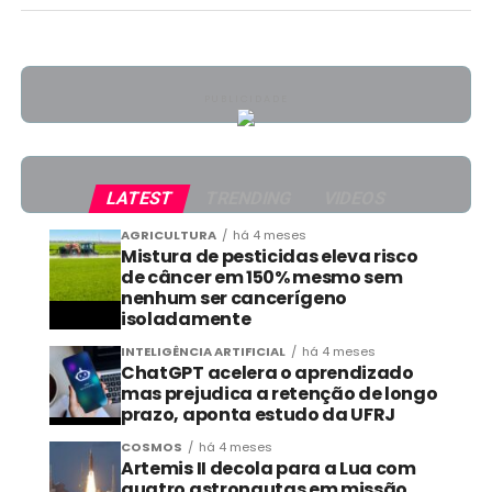
PUBLICIDADE
LATEST
TRENDING
VIDEOS
AGRICULTURA
há 4 meses
Mistura de pesticidas eleva risco
de câncer em 150% mesmo sem
nenhum ser cancerígeno
isoladamente
INTELIGÊNCIA ARTIFICIAL
há 4 meses
ChatGPT acelera o aprendizado
mas prejudica a retenção de longo
prazo, aponta estudo da UFRJ
COSMOS
há 4 meses
Artemis II decola para a Lua com
quatro astronautas em missão