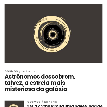
COSMOS
há 7 anos
Astrônomos descobrem,
talvez, a estrela mais
misteriosa da galáxia
COSMOS
há 7 anos
Seria o ‘Omuamua uma nave vinda de