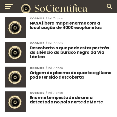
COSMOS
há 7 anos
NASA libera mapa enorme com a
localização de 4000 exoplanetas
COSMOS
há 7 anos
Descoberto o que pode estar por trás
do silêncio do buraco negro da Via
Láctea
COSMOS
há 7 anos
Origem do plasma de quarks e glúons
pode ter sido descoberta
COSMOS
há 7 anos
Enorme tempestade de areia
detectada no polo norte de Marte