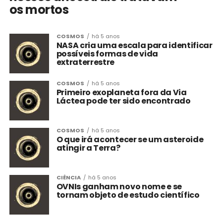
os mortos
COSMOS
há 5 anos
NASA cria uma escala para identificar
possíveis formas de vida
extraterrestre
COSMOS
há 5 anos
Primeiro exoplaneta fora da Via
Láctea pode ter sido encontrado
COSMOS
há 5 anos
O que irá acontecer se um asteroide
atingir a Terra?
CIÊNCIA
há 5 anos
OVNIs ganham novo nome e se
tornam objeto de estudo científico