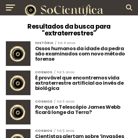
Resultados da busca para
"extraterrestres"
HISTÓRIA
há 4 anos
Ossos humanos da idade da pedra
são examinados com novo método
forense
COSMOS
há 5 anos
É provável que encontremos vida
extraterrestre artificial ao invés de
biológica
COSMOS
há 5 anos
Por que o Telescópio James Webb
ficará longe da Terra?
COSMOS
há 5 anos
Cientistas alertam sobre ‘invasões