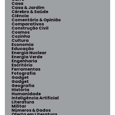
Casa
Casa & Jardim
Cérebro & Saúde
Ciência
Comentário & Opinião
Comparativos
Construção Civil
Cosmos
Cozinha
Cultura
Economia
Educação
Energia Nuclear
Energia Verde
Engenharia
Escritório
Ferramentas
Fotografia
Gadget
Gadget
Geografia
História
Humanidade
Inteligência Artificial
Literatura
Militar
Números & Dados
Oferta em Literatura