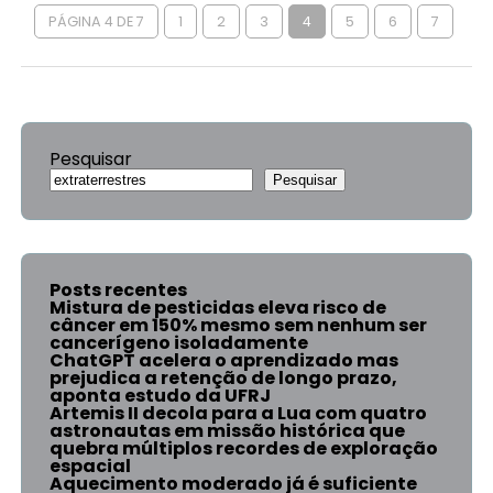
PÁGINA 4 DE 7
1
2
3
4
5
6
7
Pesquisar
Pesquisar
Posts recentes
Mistura de pesticidas eleva risco de
câncer em 150% mesmo sem nenhum ser
cancerígeno isoladamente
ChatGPT acelera o aprendizado mas
prejudica a retenção de longo prazo,
aponta estudo da UFRJ
Artemis II decola para a Lua com quatro
astronautas em missão histórica que
quebra múltiplos recordes de exploração
espacial
Aquecimento moderado já é suficiente