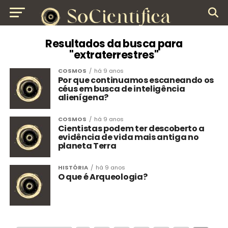
Resultados da busca para
"extraterrestres"
COSMOS
há 9 anos
Por que continuamos escaneando os
céus em busca de inteligência
alienígena?
COSMOS
há 9 anos
Cientistas podem ter descoberto a
evidência de vida mais antiga no
planeta Terra
HISTÓRIA
há 9 anos
O que é Arqueologia?