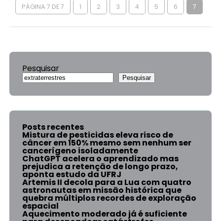
PÁGINA 7 DE 7
1
2
3
4
5
6
7
Pesquisar
Pesquisar
Posts recentes
Mistura de pesticidas eleva risco de
câncer em 150% mesmo sem nenhum ser
cancerígeno isoladamente
ChatGPT acelera o aprendizado mas
prejudica a retenção de longo prazo,
aponta estudo da UFRJ
Artemis II decola para a Lua com quatro
astronautas em missão histórica que
quebra múltiplos recordes de exploração
espacial
Aquecimento moderado já é suficiente