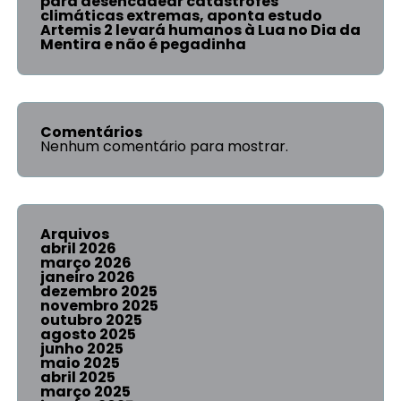
para desencadear catástrofes
climáticas extremas, aponta estudo
Artemis 2 levará humanos à Lua no Dia da
Mentira e não é pegadinha
Comentários
Nenhum comentário para mostrar.
Arquivos
abril 2026
março 2026
janeiro 2026
dezembro 2025
novembro 2025
outubro 2025
agosto 2025
junho 2025
maio 2025
abril 2025
março 2025