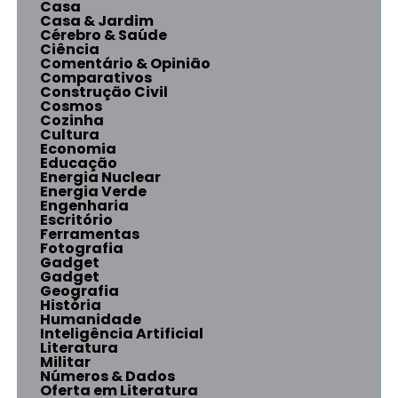
Casa
Casa & Jardim
Cérebro & Saúde
Ciência
Comentário & Opinião
Comparativos
Construção Civil
Cosmos
Cozinha
Cultura
Economia
Educação
Energia Nuclear
Energia Verde
Engenharia
Escritório
Ferramentas
Fotografia
Gadget
Gadget
Geografia
História
Humanidade
Inteligência Artificial
Literatura
Militar
Números & Dados
Oferta em Literatura