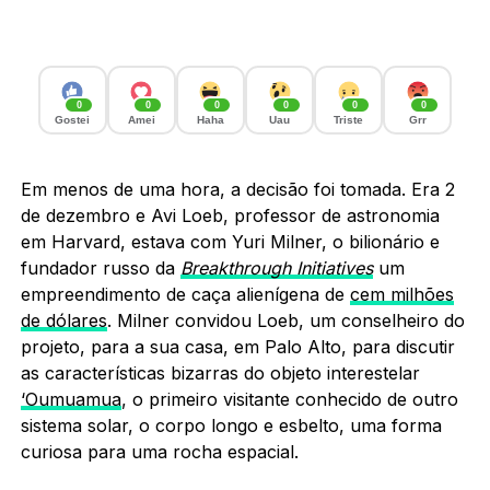
0
0
0
0
0
0
Gostei
Amei
Haha
Uau
Triste
Grr
Em
menos de uma hora, a decisão foi tomada. Era 2
de dezembro e Avi Loeb, professor de astronomia
em Harvard, estava com Yuri Milner, o bilionário e
fundador russo da
Breakthrough Initiatives
um
empreendimento de caça alienígena de
cem milhões
de dólares
. Milner convidou Loeb, um conselheiro do
projeto, para a sua casa, em Palo Alto, para discutir
as características bizarras do objeto interestelar
‘Oumuamua
, o primeiro visitante conhecido de outro
sistema solar, o corpo longo e esbelto, uma forma
curiosa para uma rocha espacial.