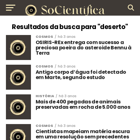
Resultados da busca para "deserto"
COSMOS
há 3 anos
OSIRIS-REx entrega com sucesso a
preciosa poeira do asteroide Bennu à
Terra
COSMOS
há 3 anos
Antigo corpo d’água foi detectado
em Marte, segundo estudo
HISTÓRIA
há 3 anos
Mais de 400 pegadas de animais
preservadas em rocha de 5.000 anos
COSMOS
há 3 anos
Cientistas mapeiam matéria escura
em uma resolução sem precedentes