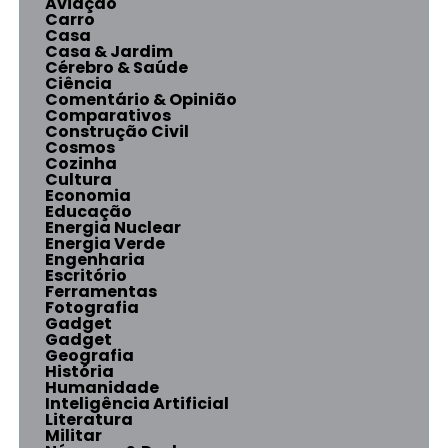
Aviação
Carro
Casa
Casa & Jardim
Cérebro & Saúde
Ciência
Comentário & Opinião
Comparativos
Construção Civil
Cosmos
Cozinha
Cultura
Economia
Educação
Energia Nuclear
Energia Verde
Engenharia
Escritório
Ferramentas
Fotografia
Gadget
Gadget
Geografia
História
Humanidade
Inteligência Artificial
Literatura
Militar