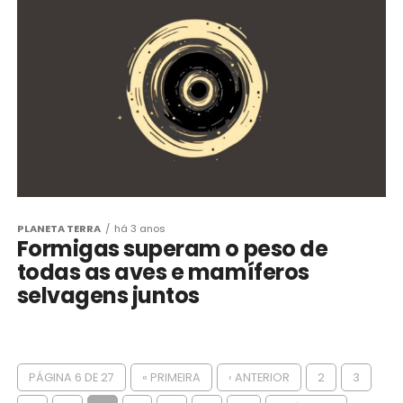
PLANETA TERRA
há 3 anos
Formigas superam o peso de
todas as aves e mamíferos
selvagens juntos
PÁGINA 6 DE 27
« PRIMEIRA
‹ ANTERIOR
2
3