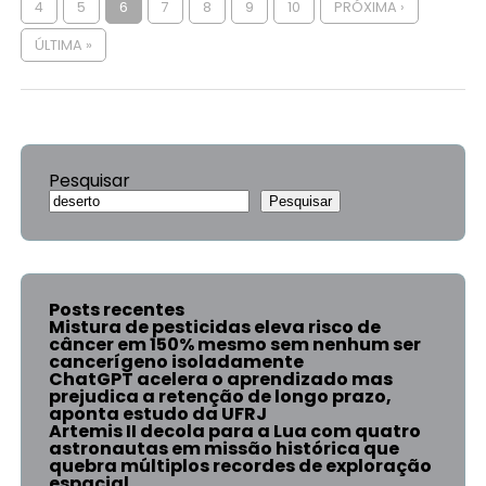
4
5
6
7
8
9
10
PRÓXIMA ›
ÚLTIMA »
Pesquisar
Pesquisar
Posts recentes
Mistura de pesticidas eleva risco de
câncer em 150% mesmo sem nenhum ser
cancerígeno isoladamente
ChatGPT acelera o aprendizado mas
prejudica a retenção de longo prazo,
aponta estudo da UFRJ
Artemis II decola para a Lua com quatro
astronautas em missão histórica que
quebra múltiplos recordes de exploração
espacial