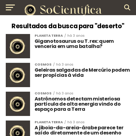
Resultados da busca para "deserto"
PLANETA TERRA
há 3 anos
Giganotosaurus ou T. rex: quem
venceria em uma batalha?
COSMOS
há 3 anos
Geleiras salgadas de Mercúrio podem
ser propícias à vida
COSMOS
há 3 anos
Astrônomos detectam misteriosa
partícula de alta energia vindo do
espaço para a Terra
PLANETA TERRA
há 3 anos
A jiboia-da-areia-árabe parece ter
saído diretamente de um desenho