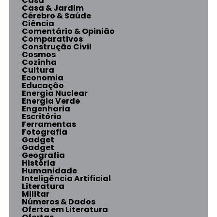
Casa
Casa & Jardim
Cérebro & Saúde
Ciência
Comentário & Opinião
Comparativos
Construção Civil
Cosmos
Cozinha
Cultura
Economia
Educação
Energia Nuclear
Energia Verde
Engenharia
Escritório
Ferramentas
Fotografia
Gadget
Gadget
Geografia
História
Humanidade
Inteligência Artificial
Literatura
Militar
Números & Dados
Oferta em Literatura