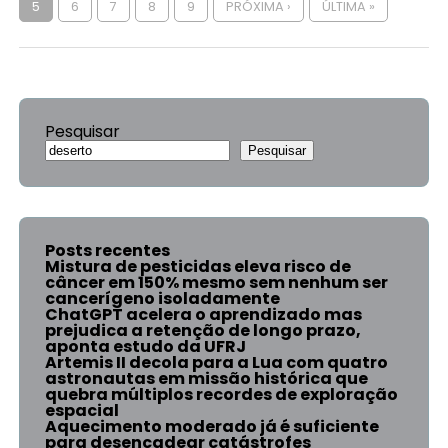
5
6
7
8
9
PRÓXIMA ›
ÚLTIMA »
Pesquisar
Pesquisar
Posts recentes
Mistura de pesticidas eleva risco de
câncer em 150% mesmo sem nenhum ser
cancerígeno isoladamente
ChatGPT acelera o aprendizado mas
prejudica a retenção de longo prazo,
aponta estudo da UFRJ
Artemis II decola para a Lua com quatro
astronautas em missão histórica que
quebra múltiplos recordes de exploração
espacial
Aquecimento moderado já é suficiente
para desencadear catástrofes