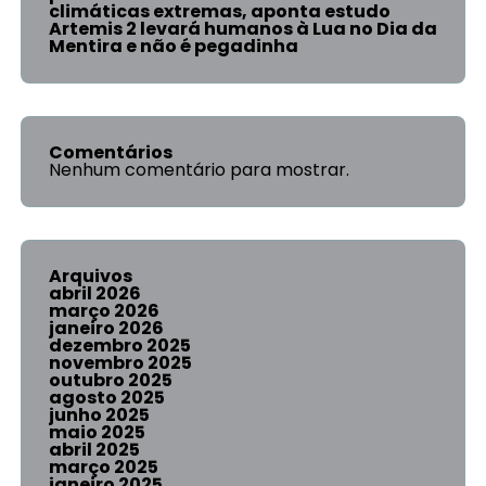
climáticas extremas, aponta estudo
Artemis 2 levará humanos à Lua no Dia da
Mentira e não é pegadinha
Comentários
Nenhum comentário para mostrar.
Arquivos
abril 2026
março 2026
janeiro 2026
dezembro 2025
novembro 2025
outubro 2025
agosto 2025
junho 2025
maio 2025
abril 2025
março 2025
janeiro 2025