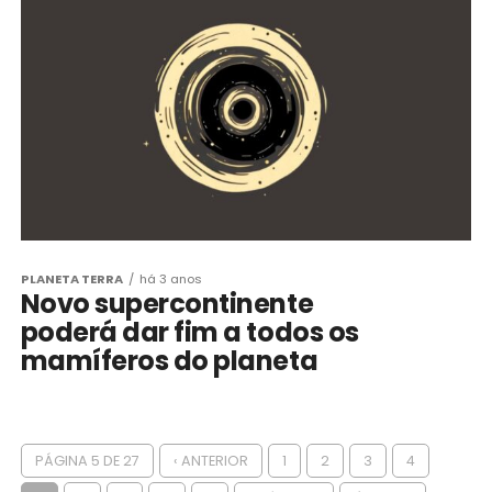
PLANETA TERRA
há 3 anos
Novo supercontinente
poderá dar fim a todos os
mamíferos do planeta
PÁGINA 5 DE 27
‹ ANTERIOR
1
2
3
4