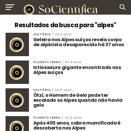
Resultados da busca para "alpes"
HISTÓRIA
há 3 anos
Geleira nos Alpes suíços revela corpo
de alpinista desaparecido há 37 anos
PLANETA TERRA
há 4 anos
Ictiossauro gigante encontrado nos
Alpes suíços
HISTÓRIA
há 6 anos
Ötzi, o Homem de Gelo pode ter
escalado os Alpes quando não havia
gelo
PLANETA TERRA
há 6 anos
Após 400 anos, cabra mumificada é
descoberta nos Alpes