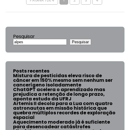
PÁGINA 1 DE 4
1
2
3
4
Pesquisar
Pesquisar
Posts recentes
Mistura de pesticidas eleva risco de
câncer em 150% mesmo sem nenhum ser
cancerígeno isoladamente
ChatGPT acelera o aprendizado mas
prejudica a retenção de longo prazo,
aponta estudo da UFRJ
Artemis II decola para a Lua com quatro
astronautas em missão histórica que
quebra múltiplos recordes de exploração
espacial
Aquecimento moderado já é suficiente
para desencadear catástrofes