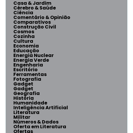
Casa & Jardim
Cérebro & Saúde
Ciência
Comentário & Opinião
Comparativos
Construção Civil
Cosmos
Cozinha
Cultura
Economia
Educação
Energia Nuclear
Energia Verde
Engenharia
Escritório
Ferramentas
Fotografia
Gadget
Gadget
Geografia
História
Humanidade
Inteligência Artificial
Literatura
Militar
Números & Dados
Oferta em Literatura
Ofertas