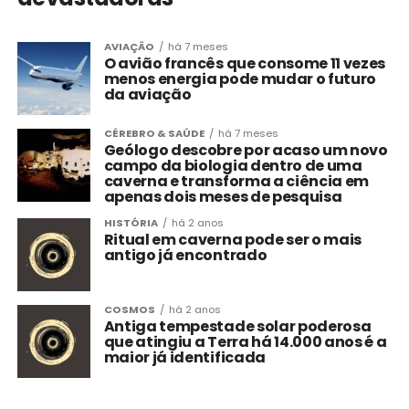
AVIAÇÃO
há 7 meses
O avião francês que consome 11 vezes
menos energia pode mudar o futuro
da aviação
CÉREBRO & SAÚDE
há 7 meses
Geólogo descobre por acaso um novo
campo da biologia dentro de uma
caverna e transforma a ciência em
apenas dois meses de pesquisa
HISTÓRIA
há 2 anos
Ritual em caverna pode ser o mais
antigo já encontrado
COSMOS
há 2 anos
Antiga tempestade solar poderosa
que atingiu a Terra há 14.000 anos é a
maior já identificada