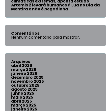
climáticas extremas, aponta estudo
Artemis 2 levará humanos à Lua no Dia da
Mentira e não é pegadinha
Comentários
Nenhum comentário para mostrar.
Arquivos
abril 2026
março 2026
janeiro 2026
dezembro 2025
novembro 2025
outubro 2025
agosto 2025
junho 2025
maio 2025
abril 2025
março 2025
janeiro 2025