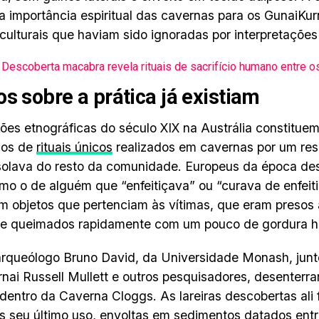
 a importância espiritual das cavernas para os GunaiKur
 culturais que haviam sido ignoradas por interpretações 
Descoberta macabra revela rituais de sacrifício humano entre o
os sobre a prática já existiam
ões etnográficas do século XIX na Austrália constituem
dos de
rituais únicos
realizados em cavernas por um resp
solava do resto da comunidade. Europeus da época d
mo o de alguém que “enfeitiçava” ou “curava de enfeitiç
m objetos que pertenciam às vítimas, que eram preso
 e queimados rapidamente com um pouco de gordura h
arqueólogo Bruno David, da Universidade Monash, jun
nai Russell Mullett e outros pesquisadores, desenterr
 dentro da Caverna Cloggs. As lareiras descobertas ali
s seu último uso, envoltas em sedimentos datados ent