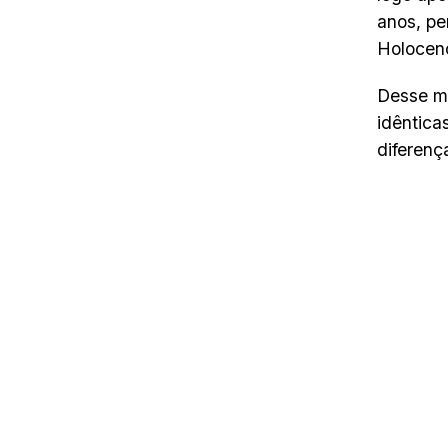
anos, pe
Holocen
Desse mo
idêntica
diferenç