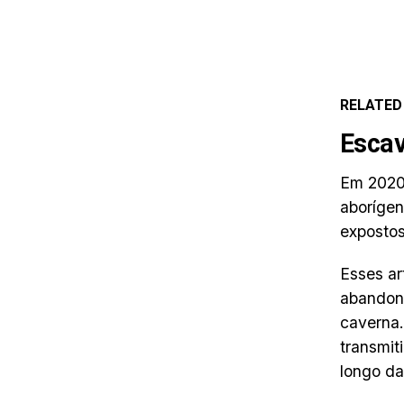
RELATED
Esca
Em 2020,
aborígen
expostos
Esses ar
abandona
caverna.
transmit
longo da