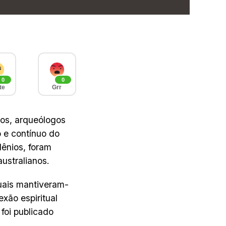
0
0
te
Grr
nos, arqueólogos
o e contínuo do
lênios, foram
ustralianos.
ituais mantiveram-
exão espiritual
foi publicado