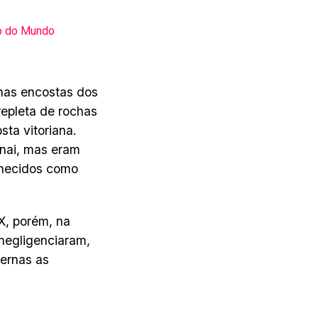
go do Mundo
 nas encostas dos
repleta de rochas
sta vitoriana.
nai, mas eram
onhecidos como
X, porém, na
negligenciaram,
ernas as