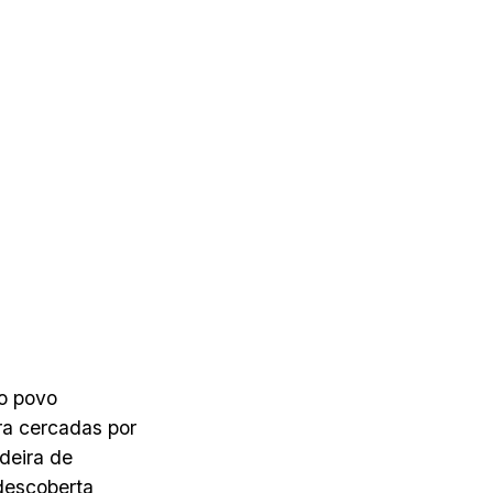
o povo
ra cercadas por
deira de
 descoberta