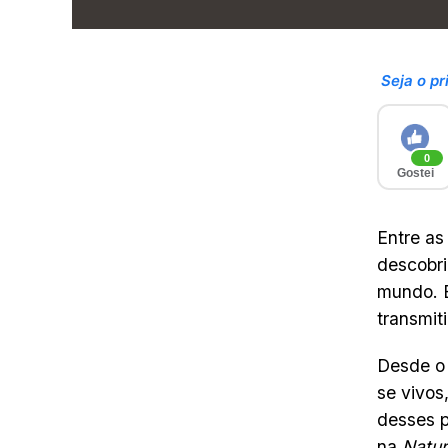
Seja o pr
0
Gostei
Entre as
descobri
mundo. 
transmit
Desde o 
se vivos
desses p
na
Natu