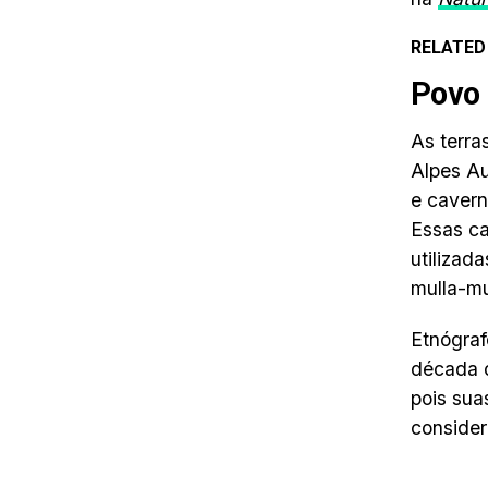
RELATED
Povo 
As terra
Alpes Au
e cavern
Essas ca
utilizad
mulla-mu
Etnógraf
década d
pois sua
consider