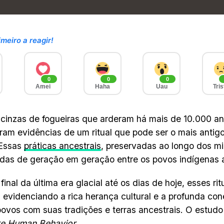
imeiro a reagir!
0
0
0
Amei
Haha
Uau
Tris
 cinzas de fogueiras que arderam há mais de 10.000 a
ram evidências de um ritual que pode ser o mais antig
Essas
práticas ancestrais
, preservadas ao longo dos mi
idas de geração em geração entre os povos indígenas a
final da última era glacial até os dias de hoje, esses r
, evidenciando a rica herança cultural e a profunda con
ovos com suas tradições e terras ancestrais. O estudo 
re Human Behavior
.