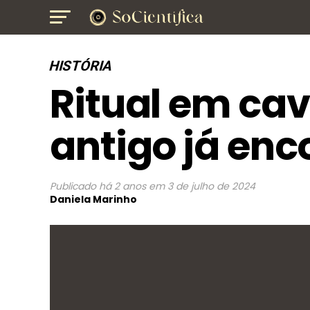
HISTÓRIA
Ritual em cav
antigo já en
Publicado
há 2 anos
em
3 de julho de 2024
Daniela Marinho