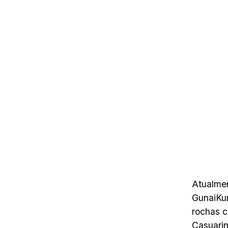
Atualme
GunaiKur
rochas c
Casuarin