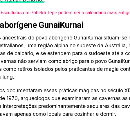
Esculturas em Göbekli Tepe podem ser o calendário mais anti
aborígene GunaiKurnai
s ancestrais do povo aborígene GunaiKurnai situam-se
stralianos, uma região alpina no sudeste da Austrália, 
as de calcário, e se estendem para o sudoeste até a co
vernas não serviam como abrigo para o povo GunaiKur
as como retiros isolados pelos praticantes de magia c
llung.
os documentaram essas práticas mágicas no século XI
e 1970, arqueólogos que examinaram as cavernas as 
s interpretações predominantemente seculares das cav
avam apenas como locais para cozinhar e dormir.