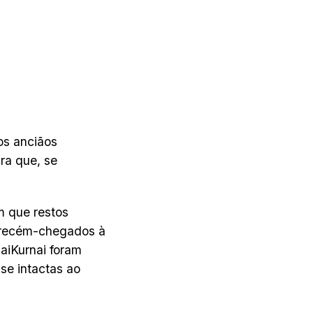
os anciãos
ra que, se
m que restos
r recém-chegados à
naiKurnai foram
se intactas ao