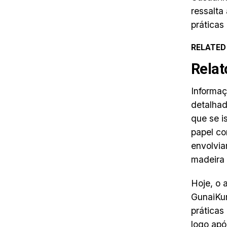
ressalta
práticas
RELATED
Relat
Informaç
detalha
que se i
papel co
envolvia
madeira
Hoje, o 
GunaiKur
práticas
logo apó