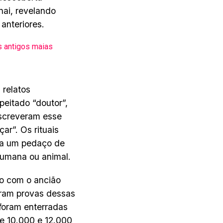
nai, revelando
anteriores.
s antigos maias
 relatos
eitado “doutor”,
escreveram esse
ar”. Os rituais
s a um pedaço de
umana ou animal.
to com o ancião
aram provas dessas
 foram enterradas
re 10.000 e 12.000