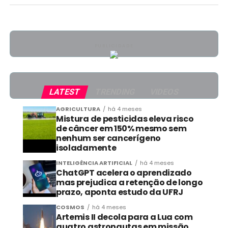
PUBLICIDADE
LATEST
TRENDING
VIDEOS
AGRICULTURA
há 4 meses
Mistura de pesticidas eleva risco
de câncer em 150% mesmo sem
nenhum ser cancerígeno
isoladamente
INTELIGÊNCIA ARTIFICIAL
há 4 meses
ChatGPT acelera o aprendizado
mas prejudica a retenção de longo
prazo, aponta estudo da UFRJ
COSMOS
há 4 meses
Artemis II decola para a Lua com
quatro astronautas em missão