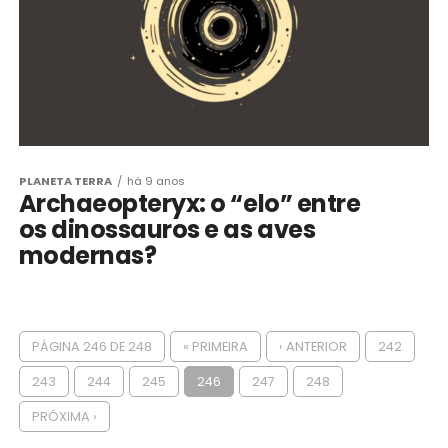
PLANETA TERRA
há 9 anos
Archaeopteryx: o “elo” entre
os dinossauros e as aves
modernas?
PÁGINA 246 DE 248
« PRIMEIRA
‹ ANTERIOR
242
243
244
245
246
247
248
PRÓXIMA ›