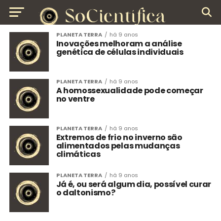
PLANETA TERRA
há 9 anos
Inovações melhoram a análise
genética de células individuais
PLANETA TERRA
há 9 anos
A homossexualidade pode começar
no ventre
PLANETA TERRA
há 9 anos
Extremos de frio no inverno são
alimentados pelas mudanças
climáticas
PLANETA TERRA
há 9 anos
Já é, ou será algum dia, possível curar
o daltonismo?