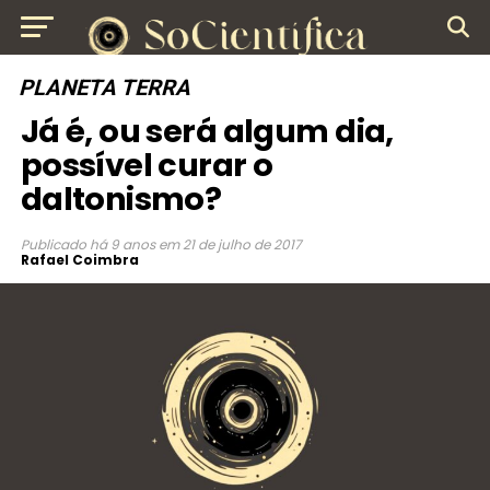
PLANETA TERRA
Já é, ou será algum dia,
possível curar o
daltonismo?
Publicado
há 9 anos
em
21 de julho de 2017
Rafael Coimbra