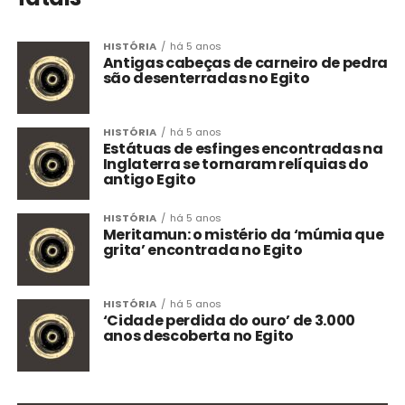
HISTÓRIA
há 5 anos
Antigas cabeças de carneiro de pedra
são desenterradas no Egito
HISTÓRIA
há 5 anos
Estátuas de esfinges encontradas na
Inglaterra se tornaram relíquias do
antigo Egito
HISTÓRIA
há 5 anos
Meritamun: o mistério da ‘múmia que
grita’ encontrada no Egito
HISTÓRIA
há 5 anos
‘Cidade perdida do ouro’ de 3.000
anos descoberta no Egito