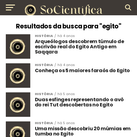
Resultados da busca para "egito"
HISTÓRIA
há 4 anos
Arqueólogos descobrem túmulo de
escrivão real do Egito Antigo em
Saqqara
HISTÓRIA
há 4 anos
Conheça os 5 maiores faraós do Egito
HISTÓRIA
há 5 anos
Duas esfinges representando o avô
do rei Tut descobertas no Egito
HISTÓRIA
há 5 anos
Uma missão descobriu 20 múmias em
tumba no Egito