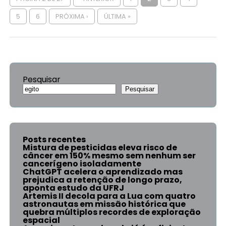
5
6
PRÓXIMA ›
ÚLTIMA »
Pesquisar
Pesquisar
Posts recentes
Mistura de pesticidas eleva risco de
câncer em 150% mesmo sem nenhum ser
cancerígeno isoladamente
ChatGPT acelera o aprendizado mas
prejudica a retenção de longo prazo,
aponta estudo da UFRJ
Artemis II decola para a Lua com quatro
astronautas em missão histórica que
quebra múltiplos recordes de exploração
espacial