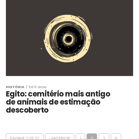
HISTÓRIA
há 5 anos
Egito: cemitério mais antigo
de animais de estimação
descoberto
PÁGINA 2 DE 27
‹ ANTERIOR
1
2
3
4