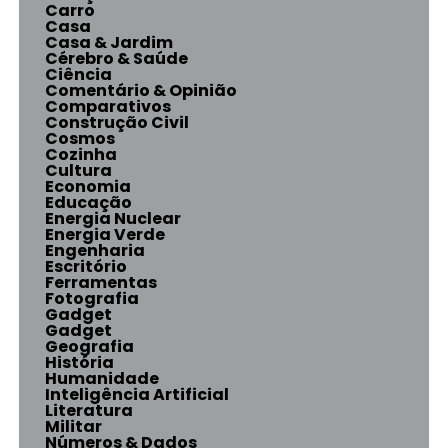
Carro
Casa
Casa & Jardim
Cérebro & Saúde
Ciência
Comentário & Opinião
Comparativos
Construção Civil
Cosmos
Cozinha
Cultura
Economia
Educação
Energia Nuclear
Energia Verde
Engenharia
Escritório
Ferramentas
Fotografia
Gadget
Gadget
Geografia
História
Humanidade
Inteligência Artificial
Literatura
Militar
Números & Dados