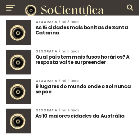
GEOGRAFIA
há 3 anos
As 15 cidades mais bonitas de Santa
Catarina
GEOGRAFIA
há 3 anos
Qual país tem mais fusos horários? A
resposta vai te surpreender
GEOGRAFIA
há 4 anos
9 lugares do mundo onde o Sol nunca
se põe
GEOGRAFIA
há 4 anos
As 10 maiores cidades da Austrália