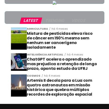
LATEST
TRENDING
VIDEOS
AGRICULTURA
há 4 meses
Mistura de pesticidas eleva risco
de câncer em 150% mesmo sem
nenhum ser cancerígeno
isoladamente
INTELIGÊNCIA ARTIFICIAL
há 4 meses
ChatGPT acelera o aprendizado
mas prejudica a retenção de longo
prazo, aponta estudo da UFRJ
COSMOS
há 4 meses
Artemis II decola para a Lua com
quatro astronautas em missão
histórica que quebra múltiplos
recordes de exploração espacial