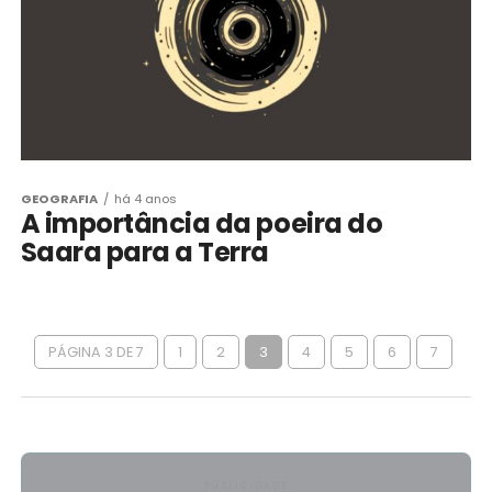
GEOGRAFIA
há 4 anos
A importância da poeira do
Saara para a Terra
PÁGINA 3 DE 7
1
2
3
4
5
6
7
PUBLICIDADE