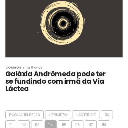
COSMOS
há 8 anos
Galáxia Andrômeda pode ter
se fundindo com irmã da Via
Láctea
PÁGINA 114 DE 123
« PRIMEIRA
‹ ANTERIOR
110
111
112
113
114
115
116
117
118