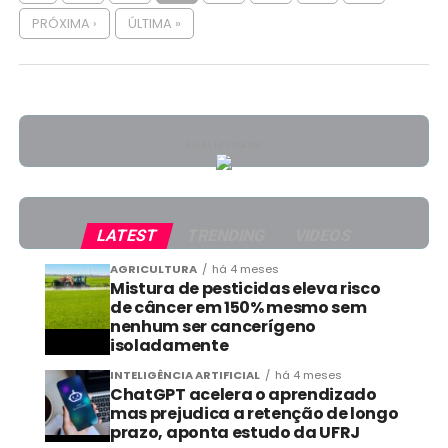
PRÓXIMA ›
ÚLTIMA »
PUBLICIDADE
LATEST
TRENDING
VIDEOS
AGRICULTURA
há 4 meses
Mistura de pesticidas eleva risco
de câncer em 150% mesmo sem
nenhum ser cancerígeno
isoladamente
INTELIGÊNCIA ARTIFICIAL
há 4 meses
ChatGPT acelera o aprendizado
mas prejudica a retenção de longo
prazo, aponta estudo da UFRJ