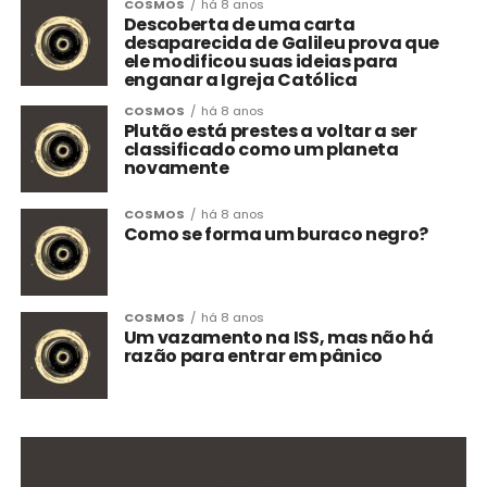
COSMOS
há 8 anos
Descoberta de uma carta
desaparecida de Galileu prova que
ele modificou suas ideias para
enganar a Igreja Católica
COSMOS
há 8 anos
Plutão está prestes a voltar a ser
classificado como um planeta
novamente
COSMOS
há 8 anos
Como se forma um buraco negro?
COSMOS
há 8 anos
Um vazamento na ISS, mas não há
razão para entrar em pânico