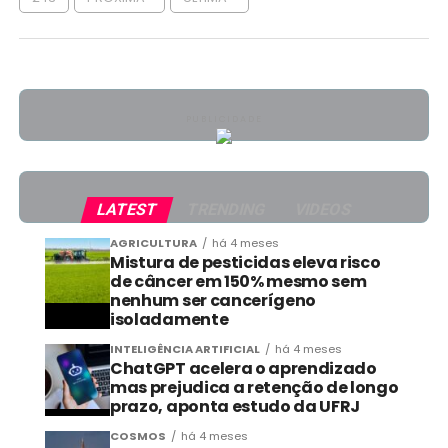
PUBLICIDADE
LATEST
TRENDING
VIDEOS
AGRICULTURA
há 4 meses
Mistura de pesticidas eleva risco
de câncer em 150% mesmo sem
nenhum ser cancerígeno
isoladamente
INTELIGÊNCIA ARTIFICIAL
há 4 meses
ChatGPT acelera o aprendizado
mas prejudica a retenção de longo
prazo, aponta estudo da UFRJ
COSMOS
há 4 meses