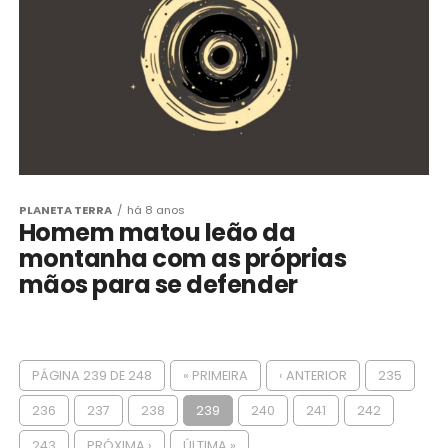
PLANETA TERRA
há 8 anos
Homem matou leão da
montanha com as próprias
mãos para se defender
PÁGINA 239 DE 248
« PRIMEIRA
‹ ANTERIOR
235
236
237
238
239
240
241
242
243
PRÓXIMA ›
ÚLTIMA »