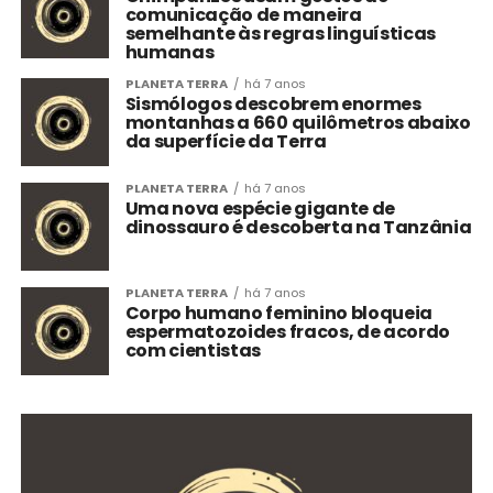
comunicação de maneira
semelhante às regras linguísticas
humanas
PLANETA TERRA
há 7 anos
Sismólogos descobrem enormes
montanhas a 660 quilômetros abaixo
da superfície da Terra
PLANETA TERRA
há 7 anos
Uma nova espécie gigante de
dinossauro é descoberta na Tanzânia
PLANETA TERRA
há 7 anos
Corpo humano feminino bloqueia
espermatozoides fracos, de acordo
com cientistas