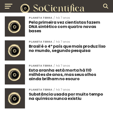
PLANETA TERRA
há 7 anos
Pela primeira vez cientistas fazem
DNA sintético com quatro novas
bases
PLANETA TERRA
há 7 anos
Brasil é o 4º país que mais produz lixo
no mundo, segundo pesquisa
PLANETA TERRA
há 7 anos
Esta aranha está morta há 110
milhões de anos, mas seus olhos
ainda brilham no escuro
PLANETA TERRA
há 7 anos
Substância usada por muito tempo
na química nunca existiu