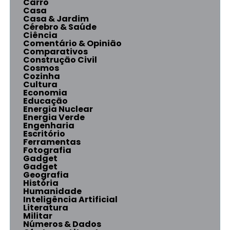
Carro
Casa
Casa & Jardim
Cérebro & Saúde
Ciência
Comentário & Opinião
Comparativos
Construção Civil
Cosmos
Cozinha
Cultura
Economia
Educação
Energia Nuclear
Energia Verde
Engenharia
Escritório
Ferramentas
Fotografia
Gadget
Gadget
Geografia
História
Humanidade
Inteligência Artificial
Literatura
Militar
Números & Dados