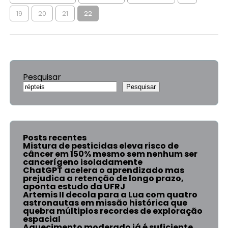
19
20
21
22
Pesquisar
Pesquisar
Posts recentes
Mistura de pesticidas eleva risco de
câncer em 150% mesmo sem nenhum ser
cancerígeno isoladamente
ChatGPT acelera o aprendizado mas
prejudica a retenção de longo prazo,
aponta estudo da UFRJ
Artemis II decola para a Lua com quatro
astronautas em missão histórica que
quebra múltiplos recordes de exploração
espacial
Aquecimento moderado já é suficiente