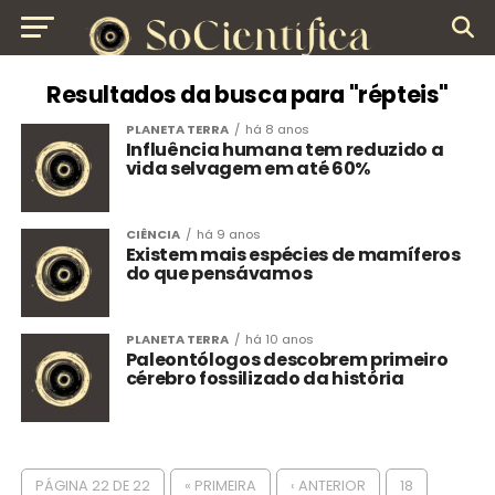
Resultados da busca para "répteis"
PLANETA TERRA
há 8 anos
Influência humana tem reduzido a
vida selvagem em até 60%
CIÊNCIA
há 9 anos
Existem mais espécies de mamíferos
do que pensávamos
PLANETA TERRA
há 10 anos
Paleontólogos descobrem primeiro
cérebro fossilizado da história
PÁGINA 22 DE 22
« PRIMEIRA
‹ ANTERIOR
18