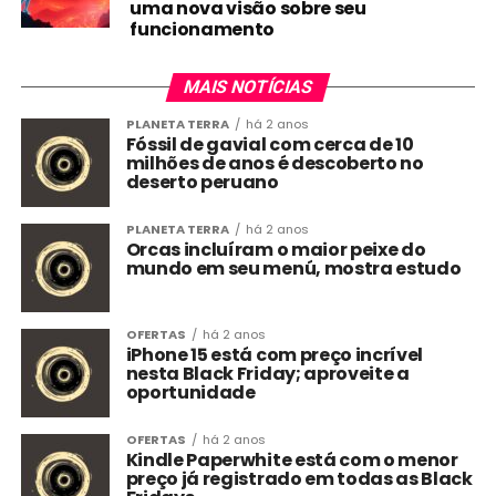
uma nova visão sobre seu
funcionamento
MAIS NOTÍCIAS
PLANETA TERRA
há 2 anos
Fóssil de gavial com cerca de 10
milhões de anos é descoberto no
deserto peruano
PLANETA TERRA
há 2 anos
Orcas incluíram o maior peixe do
mundo em seu menú, mostra estudo
OFERTAS
há 2 anos
iPhone 15 está com preço incrível
nesta Black Friday; aproveite a
oportunidade
OFERTAS
há 2 anos
Kindle Paperwhite está com o menor
preço já registrado em todas as Black