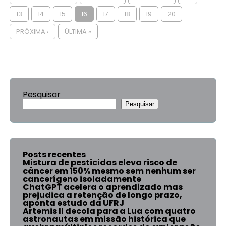
13
14
15
16
17
18
19
20
PRÓXIMA ›
ÚLTIMA »
Pesquisar
Pesquisar
Posts recentes
Mistura de pesticidas eleva risco de
câncer em 150% mesmo sem nenhum ser
cancerígeno isoladamente
ChatGPT acelera o aprendizado mas
prejudica a retenção de longo prazo,
aponta estudo da UFRJ
Artemis II decola para a Lua com quatro
astronautas em missão histórica que