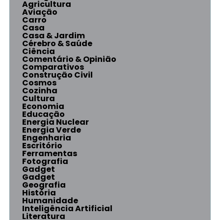
Agricultura
Aviação
Carro
Casa
Casa & Jardim
Cérebro & Saúde
Ciência
Comentário & Opinião
Comparativos
Construção Civil
Cosmos
Cozinha
Cultura
Economia
Educação
Energia Nuclear
Energia Verde
Engenharia
Escritório
Ferramentas
Fotografia
Gadget
Gadget
Geografia
História
Humanidade
Inteligência Artificial
Literatura