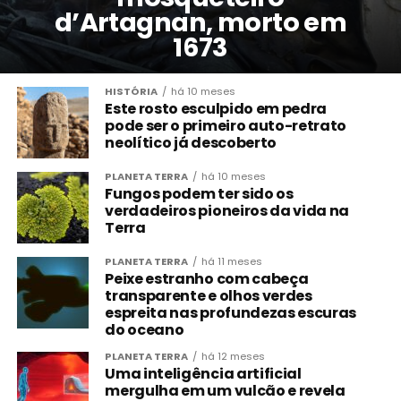
d’Artagnan, morto em
1673
HISTÓRIA
há 10 meses
Este rosto esculpido em pedra
pode ser o primeiro auto-retrato
neolítico já descoberto
PLANETA TERRA
há 10 meses
Fungos podem ter sido os
verdadeiros pioneiros da vida na
Terra
PLANETA TERRA
há 11 meses
Peixe estranho com cabeça
transparente e olhos verdes
espreita nas profundezas escuras
do oceano
PLANETA TERRA
há 12 meses
Uma inteligência artificial
mergulha em um vulcão e revela