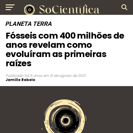
PLANETA TERRA
Fósseis com 400 milhões de
anos revelam como
evoluíram as primeiras
raízes
Publicado
há 5 anos
em
31 de agosto de 2021
Jamille Rabelo