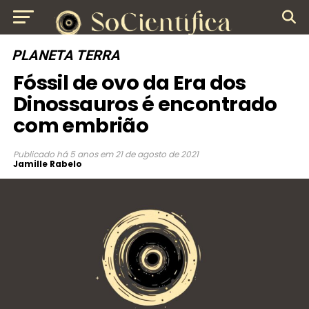
PLANETA TERRA
Fóssil de ovo da Era dos
Dinossauros é encontrado
com embrião
Publicado
há 5 anos
em
21 de agosto de 2021
Jamille Rabelo