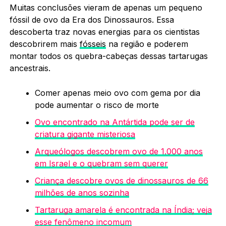
Muitas conclusões vieram de apenas um pequeno
fóssil de ovo da Era dos Dinossauros. Essa
descoberta traz novas energias para os cientistas
descobrirem mais
fósseis
na região e poderem
montar todos os quebra-cabeças dessas tartarugas
ancestrais.
Comer apenas meio ovo com gema por dia
pode aumentar o risco de morte
Ovo encontrado na Antártida pode ser de
criatura gigante misteriosa
Arqueólogos descobrem ovo de 1.000 anos
em Israel e o quebram sem querer
Criança descobre ovos de dinossauros de 66
milhões de anos sozinha
Tartaruga amarela é encontrada na Índia; veja
esse fenômeno incomum