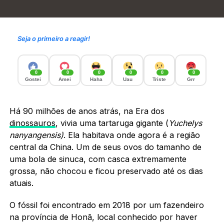
Seja o primeiro a reagir!
0
0
0
0
0
0
Gostei
Amei
Haha
Uau
Triste
Grr
Há 90 milhões de anos atrás, na Era dos
dinossauros
, vivia uma tartaruga gigante (
Yuchelys
nanyangensis)
. Ela habitava onde agora é a região
central da China. Um de seus ovos do tamanho de
uma bola de sinuca, com casca extremamente
grossa, não chocou e ficou preservado até os dias
atuais.
O fóssil foi encontrado em 2018 por um fazendeiro
na província de Honã, local conhecido por haver