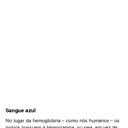
Sangue azul
No lugar da hemoglobina – como nós humanos – os
polvos possuem a hemocianina, ou seja, em vez de