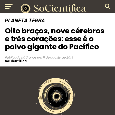
PLANETA TERRA
Oito braços, nove cérebros
e três corações: esse é o
polvo gigante do Pacífico
Publicado
há 7 anos
em
11 de agosto de 2019
SoCientífica