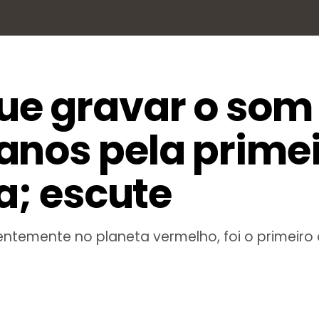
e gravar o som
anos pela prime
a; escute
entemente no planeta vermelho, foi o primeir