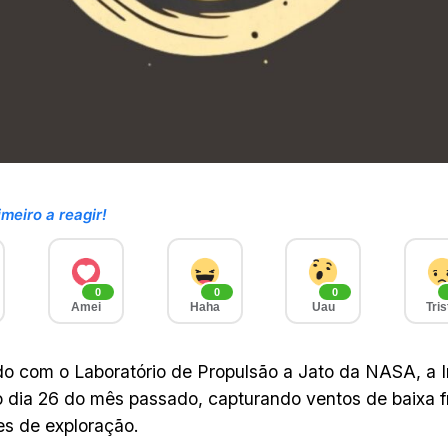
imeiro a reagir!
0
0
0
Amei
Haha
Uau
Tris
o com o Laboratório de Propulsão a Jato da NASA, a 
 dia 26 do mês passado, capturando ventos de baixa f
es de exploração.