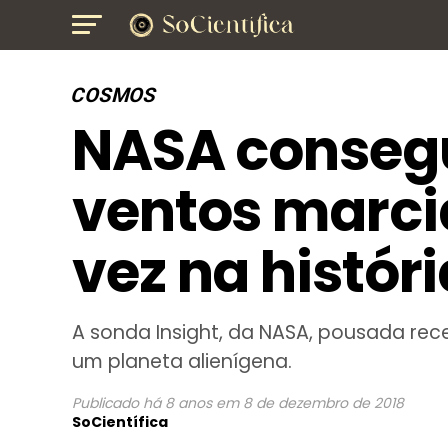
COSMOS
NASA consegu
ventos marci
vez na históri
A sonda Insight, da NASA, pousada rec
um planeta alienígena.
Publicado
há 8 anos
em
8 de dezembro de 2018
SoCientífica