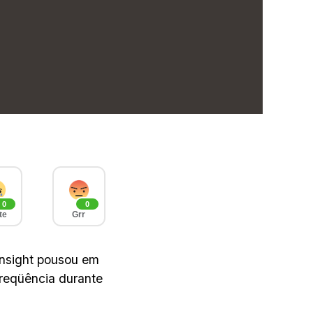
0
0
te
Grr
Insight pousou em
reqüência durante