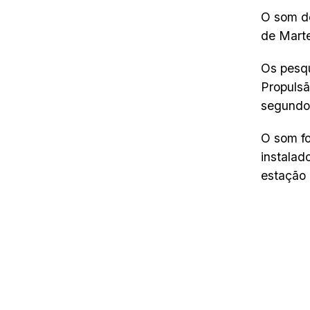
O som de
de Mart
Os pesqu
Propulsã
segundo,
O som fo
instalad
estação