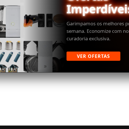
Imperdívei
Garimpamos os melhores p
semana. Economize com no
curadoria exclusiva.
VER OFERTAS