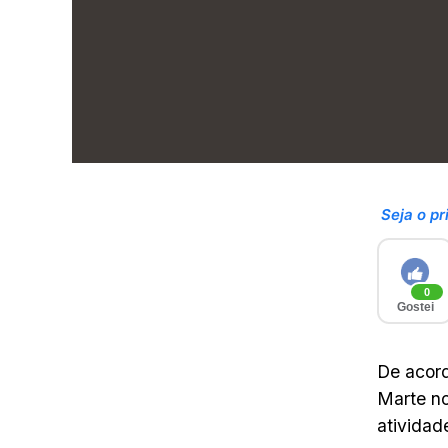
Seja o pr
0
Gostei
De acord
Marte no
atividad