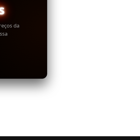
s
reços da
ssa