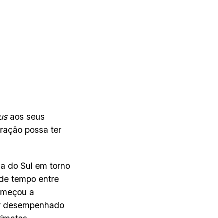
cus
aos seus
ração possa ter
a do Sul em torno
de tempo entre
omeçou a
 ter desempenhado