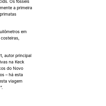
cids. Os fósseis
rmente a primeira
 primatas
uilômetros em
costeiras,
, autor principal
tivas na Keck
cos do Novo
s – há esta
 esta viagem
”.