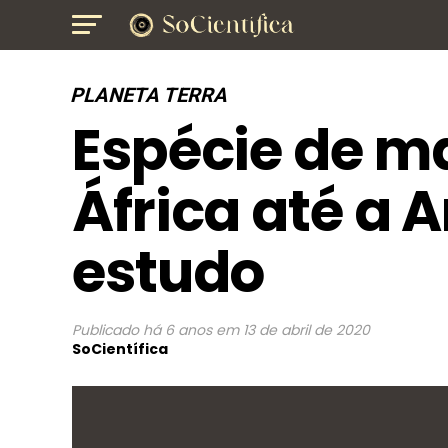
PLANETA TERRA
Espécie de m
África até a 
estudo
Publicado
há 6 anos
em
13 de abril de 2020
SoCientífica