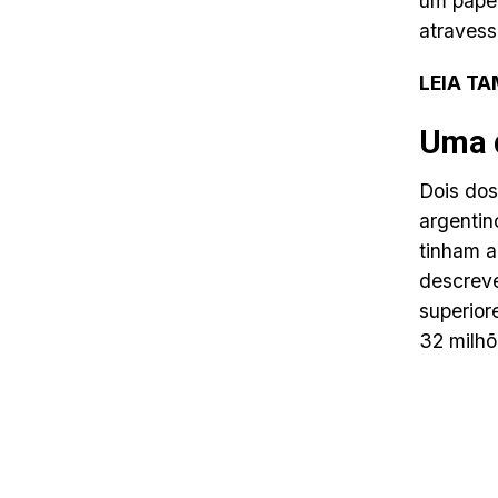
um papel
atravess
LEIA T
Uma 
Dois do
argenti
tinham a
descreve
superior
32 milhõ