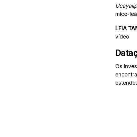
Ucayalip
mico-le
LEIA T
vídeo
Dataç
Os inves
encontr
estendeu