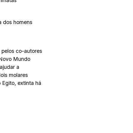
rimatas
e a dos homens
 pelos co-autores
o Novo Mundo
 ajudar a
ois molares
Egito, extinta há