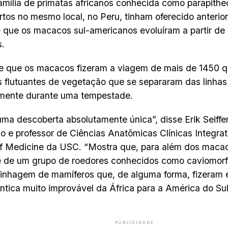
família de primatas africanos conhecida como parapithe
tos no mesmo local, no Peru, tinham oferecido anterio
 que os macacos sul-americanos evoluíram a partir de
s.
e que os macacos fizeram a viagem de mais de 1450 q
 flutuantes de vegetação que se separaram das linhas 
lmente durante uma tempestade.
uma descoberta absolutamente única”, disse Erik Seiffert
o e professor de Ciências Anatômicas Clínicas Integra
of Medicine da USC. “Mostra que, para além dos maca
 de um grupo de roedores conhecidos como caviomorfo
 linhagem de mamíferos que, de alguma forma, fizeram
ântica muito improvável da África para a América do Sul
PUBLICIDADE