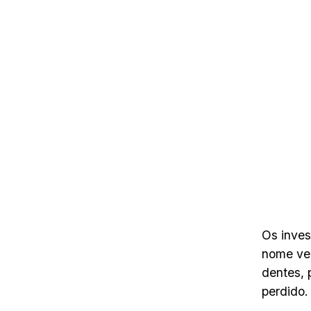
Os inve
nome vem
dentes, 
perdido.