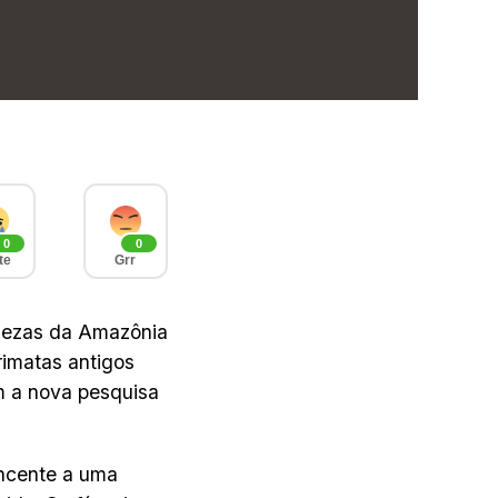
0
0
te
Grr
ndezas da Amazônia
imatas antigos
m a nova pesquisa
ncente a uma