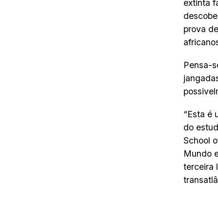
extinta 
descober
prova de
africano
Pensa-s
jangadas
possive
“Esta é 
do estud
School 
Mundo e
terceira
transatl