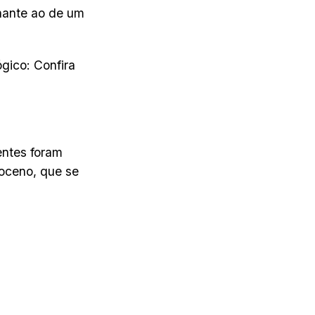
hante ao de um
gico: Confira
entes foram
oceno, que se
.