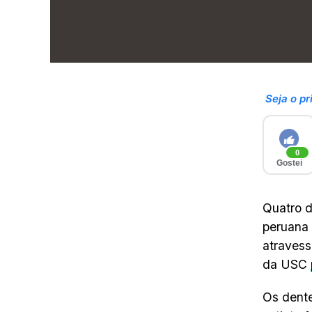
Seja o pr
0
Gostei
Quatro d
peruana 
atravess
da USC
Os dent