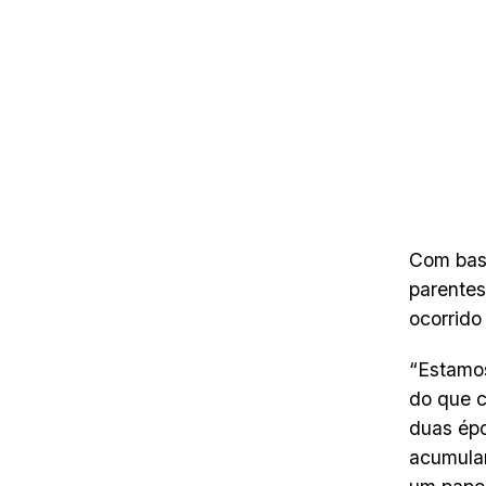
Com base
parente
ocorrido
“Estamos
do que c
duas épo
acumular