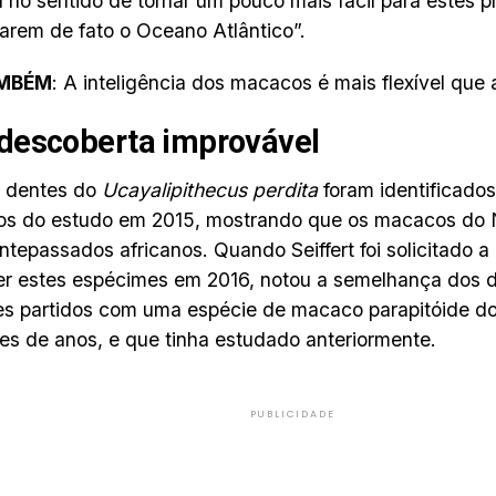
 no sentido de tornar um pouco mais fácil para estes p
arem de fato o Oceano Atlântico”.
AMBÉM
: A inteligência dos macacos é mais flexível qu
descoberta improvável
s dentes do
Ucayalipithecus perdita
foram identificados
nos do estudo em 2015, mostrando que os macacos d
ntepassados africanos. Quando Seiffert foi solicitado a
r estes espécimes em 2016, notou a semelhança dos d
es partidos com uma espécie de macaco parapitóide do 
es de anos, e que tinha estudado anteriormente.
PUBLICIDADE