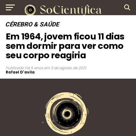
CÉREBRO & SAÚDE
Em 1964, jovem ficou 11 dias
sem dormir para ver como
seu corpo reagiria
Publicado
há 5 anos
em
3 de agosto de 2021
Rafael D'avila