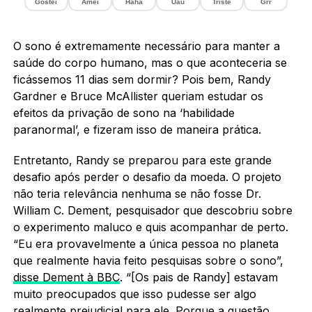
Gostei
Amei
Haha
Uau
Triste
Grr
O sono é extremamente necessário para manter a
saúde do corpo humano, mas o que aconteceria se
ficássemos 11 dias sem dormir? Pois bem, Randy
Gardner e Bruce McAllister queriam estudar os
efeitos da privação de sono na ‘habilidade
paranormal’, e fizeram isso de maneira prática.
Entretanto, Randy se preparou para este grande
desafio após perder o desafio da moeda. O projeto
não teria relevância nenhuma se não fosse Dr.
William C. Dement, pesquisador que descobriu sobre
o experimento maluco e quis acompanhar de perto.
“Eu era provavelmente a única pessoa no planeta
que realmente havia feito pesquisas sobre o sono”,
disse Dement à BBC
. “[Os pais de Randy] estavam
muito preocupados que isso pudesse ser algo
realmente prejudicial para ele. Porque a questão