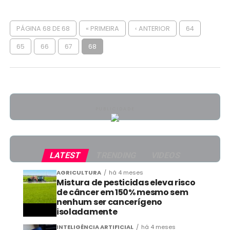
PÁGINA 68 DE 68
« PRIMEIRA
‹ ANTERIOR
64
65
66
67
68
PUBLICIDADE
LATEST
TRENDING
VIDEOS
AGRICULTURA
há 4 meses
Mistura de pesticidas eleva risco
de câncer em 150% mesmo sem
nenhum ser cancerígeno
isoladamente
INTELIGÊNCIA ARTIFICIAL
há 4 meses