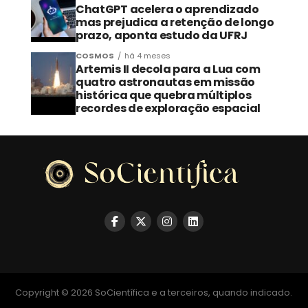
ChatGPT acelera o aprendizado
mas prejudica a retenção de longo
prazo, aponta estudo da UFRJ
COSMOS
há 4 meses
Artemis II decola para a Lua com
quatro astronautas em missão
histórica que quebra múltiplos
recordes de exploração espacial
Copyright © 2026 SoCientífica e a terceiros, quando indicado.