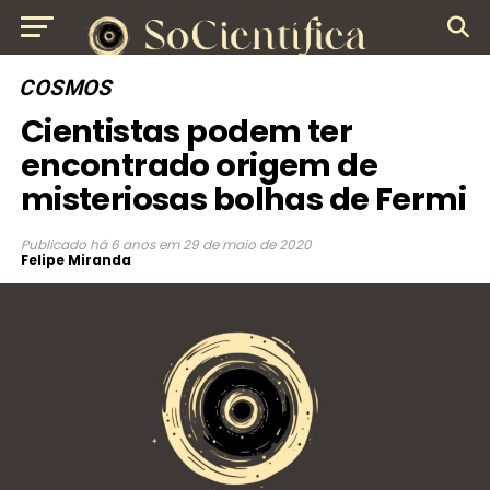
COSMOS
Cientistas podem ter
encontrado origem de
misteriosas bolhas de Fermi
Publicado
há 6 anos
em
29 de maio de 2020
Felipe Miranda