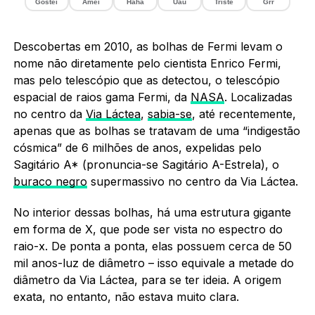
Gostei
Amei
Haha
Uau
Triste
Grr
Descobertas em 2010, as bolhas de Fermi levam o
nome não diretamente pelo cientista Enrico Fermi,
mas pelo telescópio que as detectou, o telescópio
espacial de raios gama Fermi, da
NASA
. Localizadas
no centro da
Via Láctea
,
sabia-se
, até recentemente,
apenas que as bolhas se tratavam de uma “indigestão
cósmica” de 6 milhões de anos, expelidas pelo
Sagitário A* (pronuncia-se Sagitário A-Estrela), o
buraco negro
supermassivo no centro da Via Láctea.
No interior dessas bolhas, há uma estrutura gigante
em forma de X, que pode ser vista no espectro do
raio-x. De ponta a ponta, elas possuem cerca de 50
mil anos-luz de diâmetro – isso equivale a metade do
diâmetro da Via Láctea, para se ter ideia. A origem
exata, no entanto, não estava muito clara.