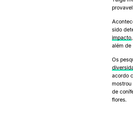
provavel
Acontec
sido det
impacto
além de 
Os pesqu
diversid
acordo c
mostrou 
de coníf
flores.