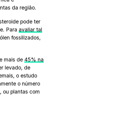
ntas da região.
steroide pode ter
je. Para
avaliar tal
len fossilizados,
de mais de
45% na
er levado, de
emais, o estudo
camente o número
s, ou plantas com