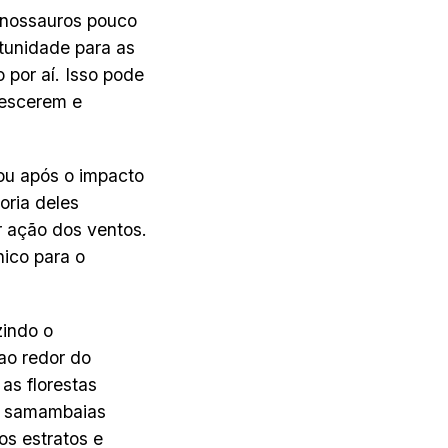
dinossauros pouco
tunidade para as
 por aí. Isso pode
rescerem e
ou após o impacto
oria deles
r ação dos ventos.
nico para o
zindo o
ao redor do
as florestas
 e samambaias
os estratos e