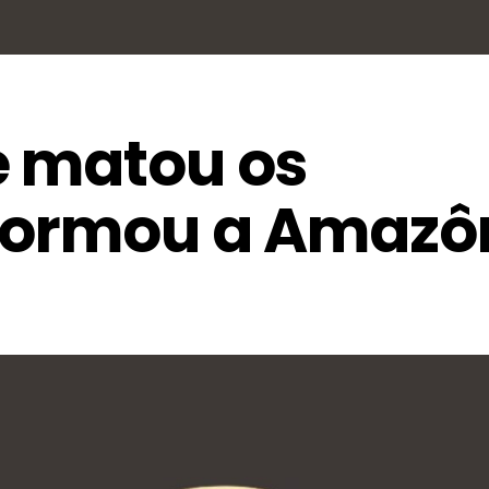
e matou os
formou a Amazô