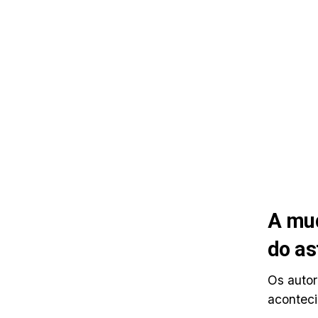
A mud
do as
Os auto
acontec