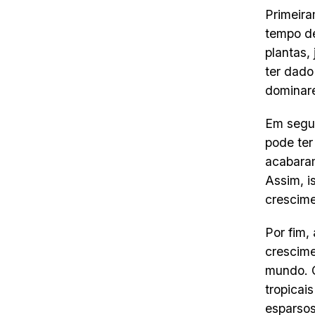
Primeira
tempo de
plantas,
ter dado
dominare
Em segun
pode ter
acabaram
Assim, i
crescime
Por fim,
crescime
mundo. C
tropicai
esparsos