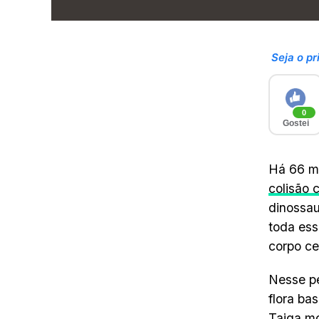
Seja o pr
0
Gostei
Há 66 mi
colisão 
dinossau
toda ess
corpo c
Nesse pe
flora ba
Taiga m