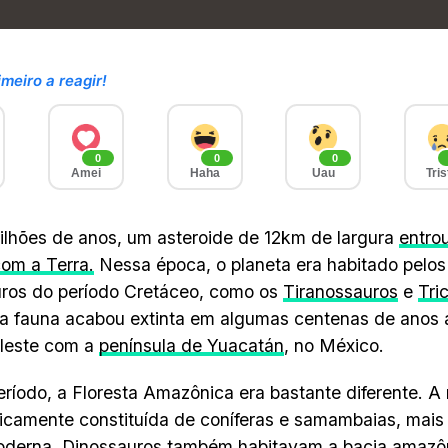
imeiro a reagir!
0
0
0
Amei
Haha
Uau
Tris
lhões de anos, um asteroide de 12km de largura
entro
com a Terra.
Nessa época, o planeta era habitado pelo
ros do período Cretáceo, como os
Tiranossauros
e
Tri
a fauna acabou extinta em algumas centenas de anos a
eleste com a
península de Yuacatán
, no México.
ríodo, a Floresta Amazônica era bastante diferente. A
sicamente constituída de coníferas e samambaias, mai
oderna. Dinossauros também habitavam a bacia amazô