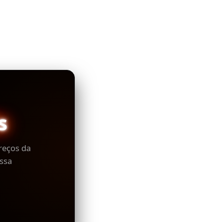
s
reços da
ssa