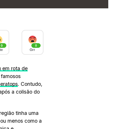
0
0
te
Grr
u em rota de
s famosos
ceratops
. Contudo,
pós a colisão do
 região tinha uma
s ou menos como a
nica e