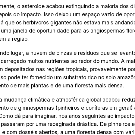
mente, o asteroide acabou extinguindo a maioria dos 
pois do impacto. Isso deixou um espaço vazio de opor
 já que os herbívoros gigantes não estava mais andando
 uma janela de oportunidade para as angiospermas flo
m a região.
do lugar, a nuvem de cinzas e resíduos que se levant
 carregado muitos nutrientes ao redor do mundo. A mai
 depositados nas regiões tropicais, provavelmente po
sso pode ter fornecido um substrato rico no solo amazô
nto de mais plantas e de uma floresta mais densa.
 a mudança climática e atmosférica global acabou redu
nto de gimnospermas (pinheiros e coníferas em geral) 
omo dá para imaginar, nos anos seguintes ao impacto 
s passaram por uma repaginada drástica. De pinheiros
 e com dosséis abertos, a uma floresta densa com vári