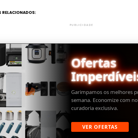
 RELACIONADOS:
PUBLICIDADE
Ofertas
Imperdívei
Garimpamos os melhores p
semana. Economize com no
curadoria exclusiva.
VER OFERTAS