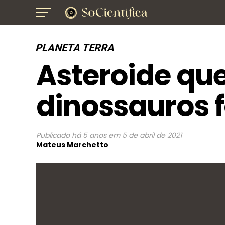
PLANETA TERRA
Asteroide qu
dinossauros 
Publicado
há 5 anos
em
5 de abril de 2021
Mateus Marchetto