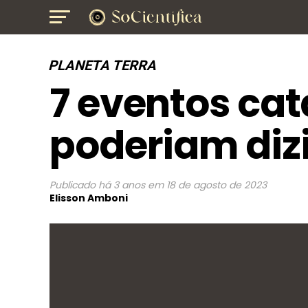
PLANETA TERRA
7 eventos cat
poderiam dizi
Publicado
há 3 anos
em
18 de agosto de 2023
Elisson Amboni