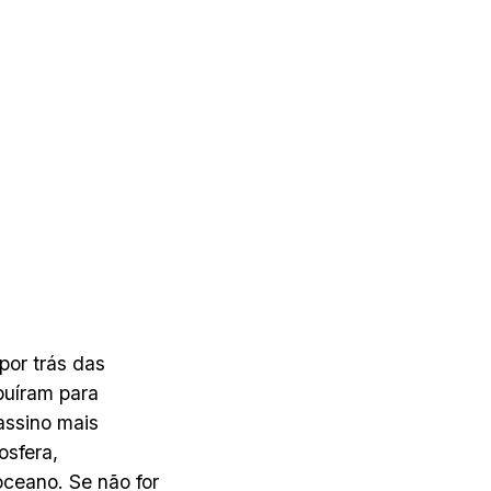
por trás das
buíram para
assino mais
osfera,
oceano. Se não for