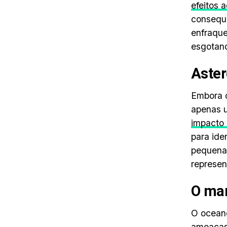
efeitos 
consequ
enfraque
esgotand
Aster
Embora o
apenas u
impacto 
para ide
pequena
represen
O ma
O oceano
ameaças 