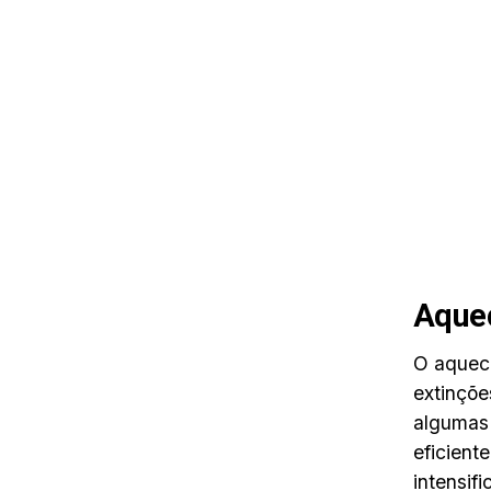
Aquec
O aqueci
extinçõe
algumas 
eficient
intensif