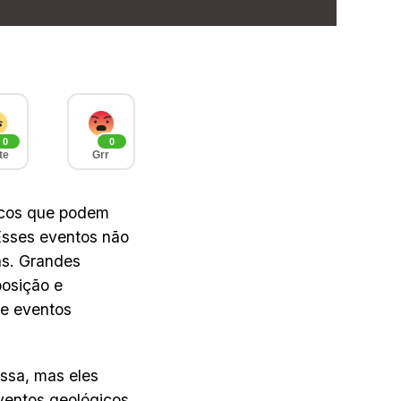
0
0
te
Grr
icos que podem
 Esses eventos não
as. Grandes
posição e
de eventos
ssa, mas eles
entos geológicos,