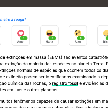
imeiro a reagir!
0
0
0
Amei
Haha
Uau
Tris
 de extinções em massa (EEMs) são eventos catastróf
 na extinção da maioria das espécies no planeta Terra.
xtinções normais de espécies que ocorrem todos os di
de extinção podem ser identificados examinando a de
ção química das rochas, o
registro fóssil
e evidências 
tes em luas e outros planetas.
muitos fenômenos capazes de causar extinções em ma
r agrupados em algumas categorias. Essas incluem ev