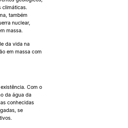
climáticas.
ema, também
erra nuclear,
 em massa.
de da vida na
nção em massa com
 existência. Com o
ão da água da
ivas conhecidas
egadas, se
tivos.