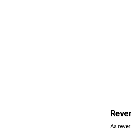
Reve
As rever