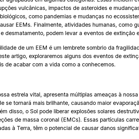
pções vulcânicas, impactos de asteroides e mudanças 
 biológicos, como pandemias e mudanças no ecossist
usar EEMs. Finalmente, atividades humanas, como gu
 e desmatamento, podem levar a eventos de extinção
ilidade de um EEM é um lembrete sombrio da fragilida
este artigo, exploraremos alguns dos eventos de exti
ais de acabar com a vida como a conhecemos.
ossa estrela vital, apresenta múltiplas ameaças à nossa
le se tornará mais brilhante, causando maior evaporaç
lém disso, o Sol pode liberar explosões solares destrut
ções de massa coronal (EMCs). Essas partículas carr
adas à Terra, têm o potencial de causar danos significa