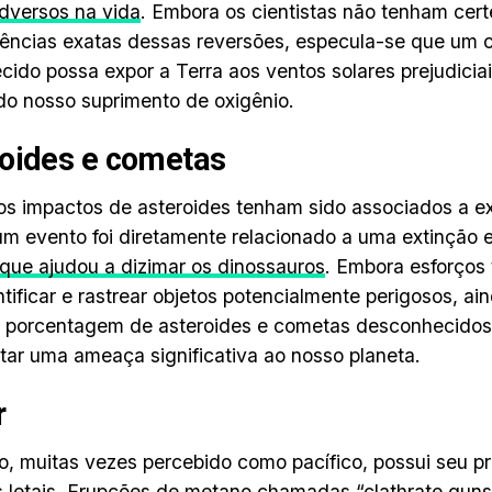
adversos na vida
. Embora os cientistas não tenham cert
ências exatas dessas reversões, especula-se que um
cido possa expor a Terra aos ventos solares prejudicia
o nosso suprimento de oxigênio.
oides e cometas
s impactos de asteroides tenham sido associados a e
m evento foi diretamente relacionado a uma extinção
que ajudou a dizimar os dinossauros
. Embora esforços 
ntificar e rastrear objetos potencialmente perigosos, ai
 porcentagem de asteroides e cometas desconhecidos
tar uma ameaça significativa ao nosso planeta.
r
, muitas vezes percebido como pacífico, possui seu pr
letais. Erupções de metano chamadas “clathrate guns”