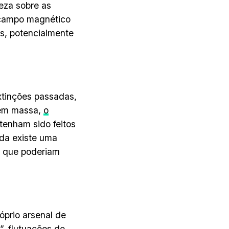
eza sobre as
 campo magnético
is, potencialmente
xtinções passadas,
 em massa,
o
tenham sido feitos
nda existe uma
 que poderiam
óprio arsenal de
, flutuações do