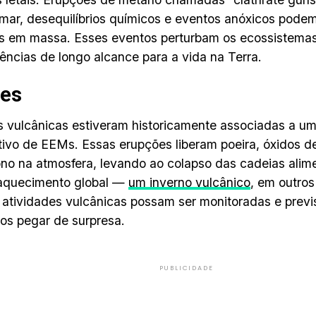
 mar, desequilíbrios químicos e eventos anóxicos podem
s em massa. Esses eventos perturbam os ecossistema
ncias de longo alcance para a vida na Terra.
ões
 vulcânicas estiveram historicamente associadas a u
ativo de EEMs. Essas erupções liberam poeira, óxidos d
no na atmosfera, levando ao colapso das cadeias alim
 aquecimento global —
um inverno vulcânico
, em outro
atividades vulcânicas possam ser monitoradas e previs
s pegar de surpresa.
PUBLICIDADE