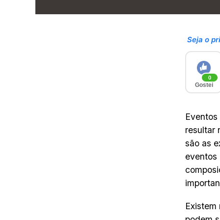
Seja o pr
0
Gostei
Eventos
resultar
são as e
eventos 
composi
importan
Existem 
podem se