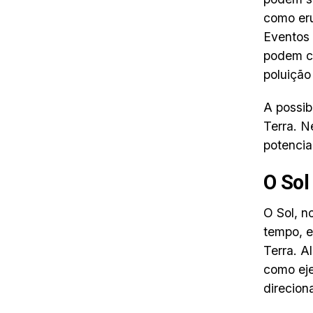
como eru
Eventos
podem ca
poluição
A possib
Terra. N
potenci
O Sol
O Sol, n
tempo, e
Terra. A
como eje
direcion