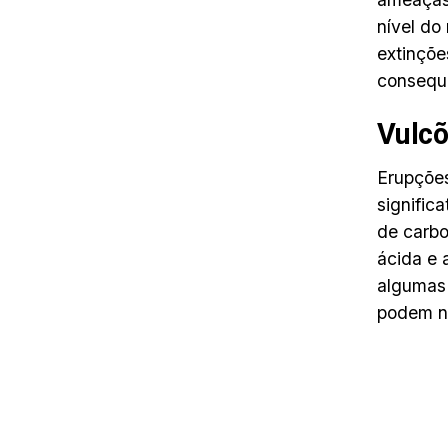
nível do
extinçõe
consequê
Vulc
Erupções
signific
de carbo
ácida e
algumas 
podem no