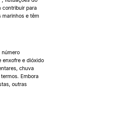
 contribuir para
s marinhos e têm
m número
e enxofre e dióxido
entares, chuva
s termos. Embora
tas, outras