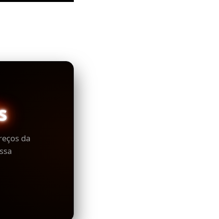
s
reços da
ssa