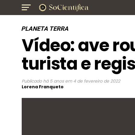
PLANETA TERRA
Vídeo: ave r
turista e regi
Publicado
há 5 anos
em
4 de fevereiro de 2022
Lorena Franqueto