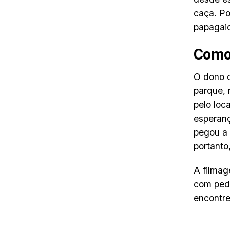
caça. Po
papagaio
Como 
O dono d
parque, 
pelo loc
esperanç
pegou a 
portanto
A filmag
com peda
encontre