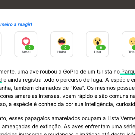
imeiro a reagir!
0
0
0
Amei
Haha
Uau
Tris
ente, uma ave roubou a GoPro de um turista no
Parqu
d
e ainda registra todo o percurso de fuga. A espécie 
anha, também chamados de “Kea”. Os mesmos possue
 cores amarelas intensas, voam rápido e são comuns n
so, a espécie é conhecida por sua inteligência, curiosi
to, esses papagaios amarelados ocupam a Lista Verm
 ameaçadas de extinção. As aves enfrentam uma séri
pécies invasoras e mudanças climáticas até destruição